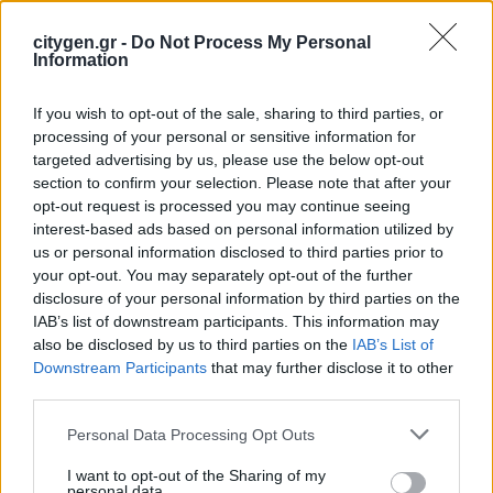
με τον Δήμο Μεγαρέων
29 Ιουλίου 2026
citygen.gr -
Do Not Process My Personal
Information
Περιφέρεια Αττικής: Υπεγράφη η
If you wish to opt-out of the sale, sharing to third parties, or
σύμβαση κατασκευής του
processing of your personal or sensitive information for
εσωτερικού δικτύου αποχέτευσης
targeted advertising by us, please use the below opt-out
Παιανίας
section to confirm your selection. Please note that after your
29 Ιουλίου 2026
opt-out request is processed you may continue seeing
interest-based ads based on personal information utilized by
us or personal information disclosed to third parties prior to
your opt-out. You may separately opt-out of the further
disclosure of your personal information by third parties on the
IAB’s list of downstream participants. This information may
also be disclosed by us to third parties on the
IAB’s List of
Newsletter Citygen.gr
Downstream Participants
that may further disclose it to other
third parties.
Λάβετε όλα τα τελευταία νέα από τον χώρο
Personal Data Processing Opt Outs
της Πολιτικής Προστασίας, του ESG, του Green
Business και των ΟΤΑ
I want to opt-out of the Sharing of my
personal data.