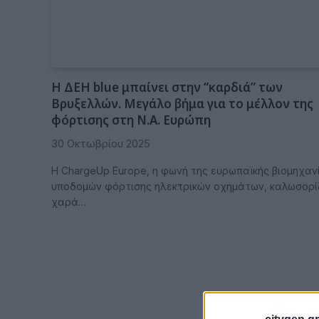
Η ΔΕΗ blue μπαίνει στην “καρδιά” των
Βρυξελλών. Μεγάλο βήμα για το μέλλον της
φόρτισης στη Ν.Α. Ευρώπη
30 Οκτωβρίου 2025
Η ChargeUp Europe, η φωνή της ευρωπαϊκής βιομηχαν
υποδομών φόρτισης ηλεκτρικών οχημάτων, καλωσορίζ
χαρά…