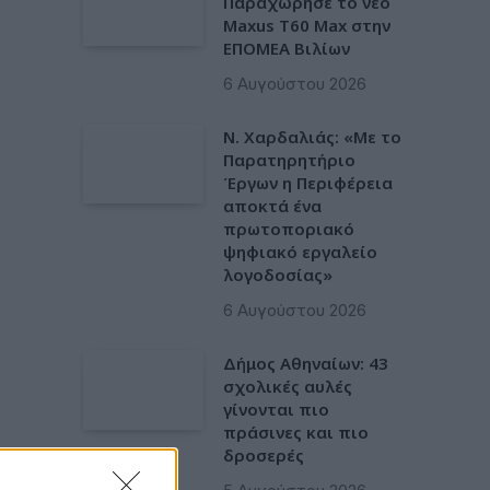
Παραχώρησε το νέο
Maxus T60 Max στην
ΕΠΟΜΕΑ Βιλίων
6 Αυγούστου 2026
Ν. Χαρδαλιάς: «Με το
Παρατηρητήριο
Έργων η Περιφέρεια
αποκτά ένα
πρωτοποριακό
ψηφιακό εργαλείο
λογοδοσίας»
6 Αυγούστου 2026
Δήμος Αθηναίων: 43
σχολικές αυλές
γίνονται πιο
πράσινες και πιο
δροσερές