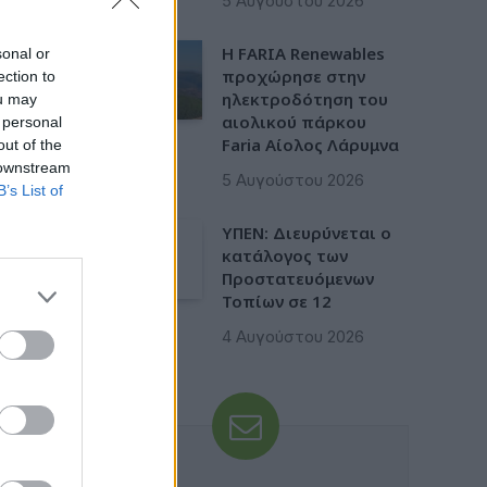
5 Αυγούστου 2026
Η FARIA Renewables
sonal or
προχώρησε στην
ection to
ηλεκτροδότηση του
ou may
αιολικού πάρκου
 personal
Faria Αίολος Λάρυμνα
out of the
 downstream
5 Αυγούστου 2026
B’s List of
ΥΠΕΝ: Διευρύνεται ο
κατάλογος των
Προστατευόμενων
Τοπίων σε 12
4 Αυγούστου 2026