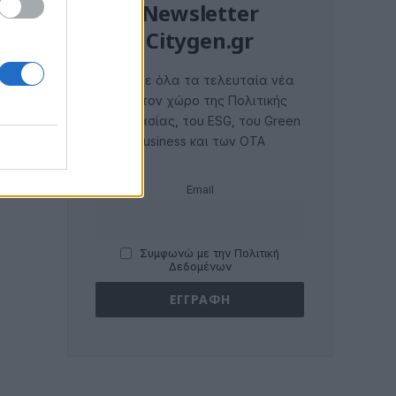
Newsletter
Citygen.gr
Λάβετε όλα τα τελευταία νέα
από τον χώρο της Πολιτικής
Προστασίας, του ESG, του Green
Business και των ΟΤΑ
Email
Συμφωνώ με την Πολιτική
Δεδομένων