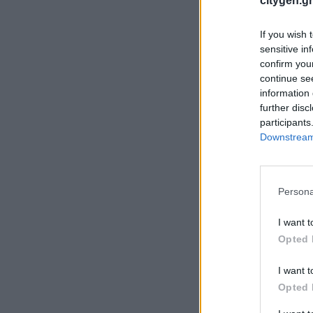
citygen.gr
If you wish 
sensitive in
confirm you
continue se
information 
further disc
participants
Downstream 
Persona
I want t
Opted 
I want t
Opted 