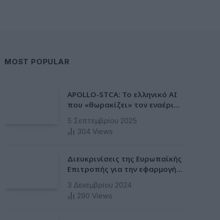
MOST POPULAR
APOLLO-STCA: Το ελληνικό AI
που «θωρακίζει» τον εναέριο
χώρο – Φως στην έλλειψη
5 Σεπτεμβρίου 2025
ασφάλειας στα αεροδρόμια
304
Views
Διευκρινίσεις της Ευρωπαϊκής
Επιτροπής για την εφαρμογή
της Ταξινόμησης στην
3 Δεκεμβρίου 2024
Ευρωπαϊκή Ενωση
290
Views