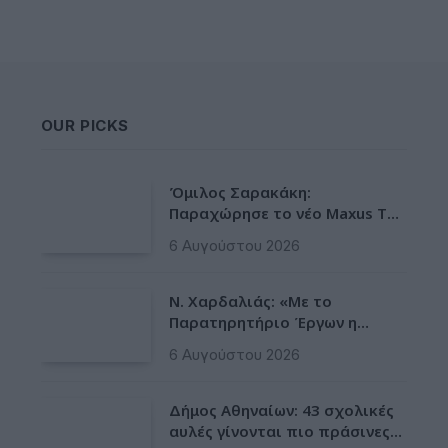
OUR PICKS
Όμιλος Σαρακάκη:
Παραχώρησε το νέο Maxus T60
Max στην ΕΠΟΜΕΑ Βιλίων
6 Αυγούστου 2026
Ν. Χαρδαλιάς: «Με το
Παρατηρητήριο Έργων η
Περιφέρεια αποκτά ένα
6 Αυγούστου 2026
πρωτοποριακό ψηφιακό
εργαλείο λογοδοσίας»
Δήμος Αθηναίων: 43 σχολικές
αυλές γίνονται πιο πράσινες