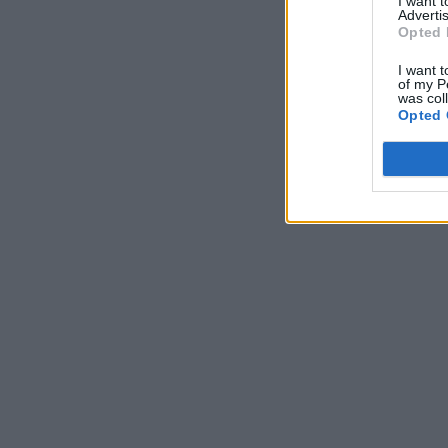
I want 
Advertis
Opted 
I want t
of my P
was col
Opted 