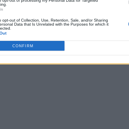
to opt-out of processing my Personal Data for Targeted
ing.
In
o opt-out of Collection, Use, Retention, Sale, and/or Sharing
ersonal Data that Is Unrelated with the Purposes for which it
lected.
Out
CONFIRM