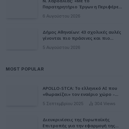
Ν. Χαρδαλιάς: «Με το
Παρατηρητήριο Έργων η Περιφέρεια
αποκτά ένα πρωτοποριακό
6 Αυγούστου 2026
ψηφιακό εργαλείο λογοδοσίας»
Δήμος Αθηναίων: 43 σχολικές αυλές
γίνονται πιο πράσινες και πιο
δροσερές
5 Αυγούστου 2026
MOST POPULAR
APOLLO-STCA: Το ελληνικό AI που
«θωρακίζει» τον εναέριο χώρο –
Φως στην έλλειψη ασφάλειας στα
5 Σεπτεμβρίου 2025
304
Views
αεροδρόμια
Διευκρινίσεις της Ευρωπαϊκής
Επιτροπής για την εφαρμογή της