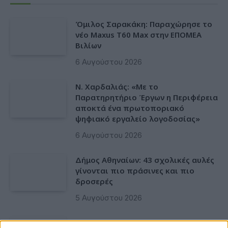
Όμιλος Σαρακάκη: Παραχώρησε το
νέο Maxus T60 Max στην ΕΠΟΜΕΑ
Βιλίων
6 Αυγούστου 2026
Ν. Χαρδαλιάς: «Με το
Παρατηρητήριο Έργων η Περιφέρεια
αποκτά ένα πρωτοποριακό
ψηφιακό εργαλείο λογοδοσίας»
6 Αυγούστου 2026
Δήμος Αθηναίων: 43 σχολικές αυλές
γίνονται πιο πράσινες και πιο
δροσερές
5 Αυγούστου 2026
Η FARIA Renewables προχώρησε