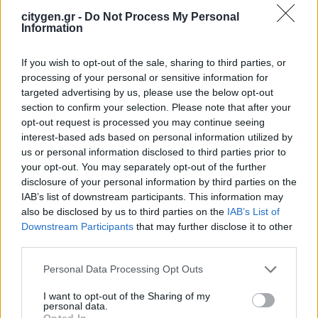
στην ηλεκτροδότηση του αιολικού
citygen.gr -
Do Not Process My Personal
πάρκου Faria Αίολος Λάρυμνα
Information
5 Αυγούστου 2026
If you wish to opt-out of the sale, sharing to third parties, or
processing of your personal or sensitive information for
ΥΠΕΝ: Διευρύνεται ο κατάλογος των
targeted advertising by us, please use the below opt-out
Προστατευόμενων Τοπίων σε 12
section to confirm your selection. Please note that after your
4 Αυγούστου 2026
opt-out request is processed you may continue seeing
interest-based ads based on personal information utilized by
us or personal information disclosed to third parties prior to
your opt-out. You may separately opt-out of the further
disclosure of your personal information by third parties on the
IAB’s list of downstream participants. This information may
also be disclosed by us to third parties on the
IAB’s List of
Newsletter Citygen.gr
Downstream Participants
that may further disclose it to other
third parties.
Λάβετε όλα τα τελευταία νέα από τον χώρο
Personal Data Processing Opt Outs
της Πολιτικής Προστασίας, του ESG, του Green
Business και των ΟΤΑ
I want to opt-out of the Sharing of my
personal data.
Opted In