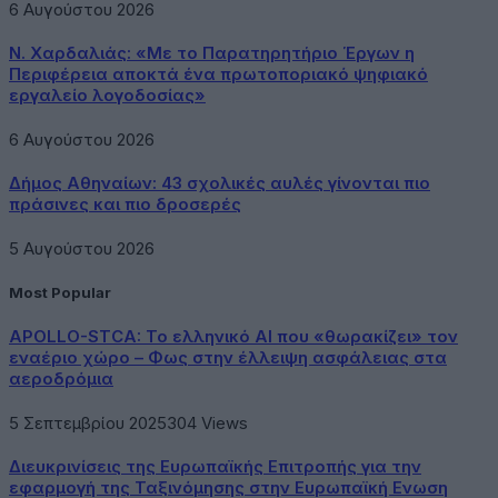
6 Αυγούστου 2026
Ν. Χαρδαλιάς: «Με το Παρατηρητήριο Έργων η
Περιφέρεια αποκτά ένα πρωτοποριακό ψηφιακό
εργαλείο λογοδοσίας»
6 Αυγούστου 2026
Δήμος Αθηναίων: 43 σχολικές αυλές γίνονται πιο
πράσινες και πιο δροσερές
5 Αυγούστου 2026
Most Popular
APOLLO-STCA: Το ελληνικό AI που «θωρακίζει» τον
εναέριο χώρο – Φως στην έλλειψη ασφάλειας στα
αεροδρόμια
5 Σεπτεμβρίου 2025
304
Views
Διευκρινίσεις της Ευρωπαϊκής Επιτροπής για την
εφαρμογή της Ταξινόμησης στην Ευρωπαϊκή Ενωση