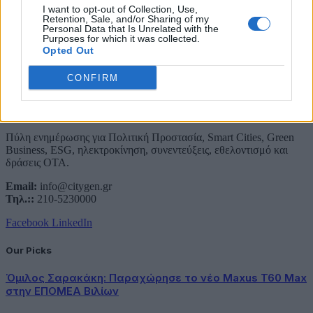
Συμφωνώ με την Πολιτική Δεδομένων
I want to opt-out of Collection, Use,
Retention, Sale, and/or Sharing of my
Personal Data that Is Unrelated with the
Purposes for which it was collected.
Opted Out
CONFIRM
About Us
Πύλη ενημέρωσης για Πολιτική Προστασία, Smart Cities, Green
Business, ESG, ηλεκτροκίνηση, συνεντεύξεις, εθελοντισμό και
δράσεις ΟΤΑ.
Email:
info@citygen.gr
Τηλ.::
210-5230000
Facebook
LinkedIn
Our Picks
Όμιλος Σαρακάκη: Παραχώρησε το νέο Maxus T60 Max
στην ΕΠΟΜΕΑ Βιλίων