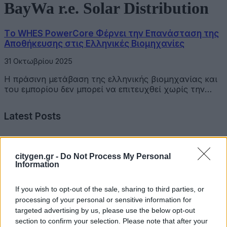
BayWa r.e. Solar Distribution
Tο WHES PowerCore Φέρνει την Επανάσταση της
Αποθήκευσης στις Ελληνικές Βιομηχανίες
31 Οκτωβρίου 2025
Η πράσινη μετάβαση της ελληνικής βιομηχανίας και
του εμπορίου δεν μπορεί να επιτευχθεί χωρίς την…
Latest Posts
Όμιλος Σαρακάκη: Παραχώρησε το νέο Maxus T60 Max
στην ΕΠΟΜΕΑ Βιλίων
citygen.gr -
Do Not Process My Personal
Information
6 Αυγούστου 2026
If you wish to opt-out of the sale, sharing to third parties, or
Ν. Χαρδαλιάς: «Με το Παρατηρητήριο Έργων η
processing of your personal or sensitive information for
Περιφέρεια αποκτά ένα πρωτοποριακό ψηφιακό
targeted advertising by us, please use the below opt-out
εργαλείο λογοδοσίας»
section to confirm your selection. Please note that after your