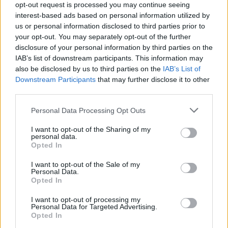
6 Αυγούστου 2026
opt-out request is processed you may continue seeing
interest-based ads based on personal information utilized by
Δήμος Αθηναίων: 43 σχολικές αυλές γίνονται πιο
us or personal information disclosed to third parties prior to
πράσινες και πιο δροσερές
your opt-out. You may separately opt-out of the further
disclosure of your personal information by third parties on the
5 Αυγούστου 2026
IAB’s list of downstream participants. This information may
also be disclosed by us to third parties on the
IAB’s List of
Η FARIA Renewables προχώρησε στην ηλεκτροδότηση
Downstream Participants
that may further disclose it to other
του αιολικού πάρκου Faria Αίολος Λάρυμνα
third parties.
5 Αυγούστου 2026
Personal Data Processing Opt Outs
ΥΠΕΝ: Διευρύνεται ο κατάλογος των
I want to opt-out of the Sharing of my
Προστατευόμενων Τοπίων σε 12
personal data.
Opted In
4 Αυγούστου 2026
I want to opt-out of the Sale of my
Personal Data.
Newsletter Citygen.gr
Opted In
Λάβετε όλα τα τελευταία νέα από τον χώρο της Πολιτικής
I want to opt-out of processing my
Προστασίας, του ESG, του Green Business και των ΟΤΑ
Personal Data for Targeted Advertising.
Opted In
Email