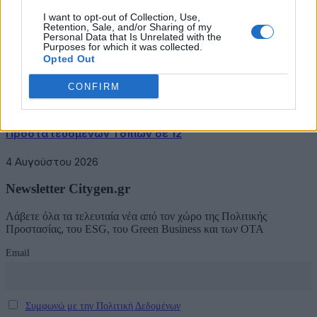
I want to opt-out of Collection, Use,
5 Αυγούστου 2026
Retention, Sale, and/or Sharing of my
Personal Data that Is Unrelated with the
Purposes for which it was collected.
Η FARIA Renewables προχώρησε στην ηλεκτροδότηση
Opted Out
του αιολικού πάρκου Faria Αίολος Λάρυμνα
CONFIRM
5 Αυγούστου 2026
ΥΠΕΝ: Διευρύνεται ο κατάλογος των
Προστατευόμενων Τοπίων σε 12
4 Αυγούστου 2026
Newsletter Citygen.gr
Λάβετε όλα τα τελευταία νέα από τον χώρο της Πολιτικής
Προστασίας, του ESG, του Green Business και των ΟΤΑ
Email
Συμφωνώ με την Πολιτική Δεδομένων