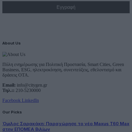
About Us
Πύλη ενημέρωσης για Πολιτική Προστασία, Smart Cities, Green
Business, ESG, ηλεκτροκίνηση, συνεντεύξεις, εθελοντισμό και
δράσεις ΟΤΑ.
Email:
info@citygen.gr
Τηλ.::
210-5230000
Facebook
LinkedIn
Our Picks
Όμιλος Σαρακάκη: Παραχώρησε το νέο Maxus T60 Max
στην ΕΠΟΜΕΑ Βιλίων