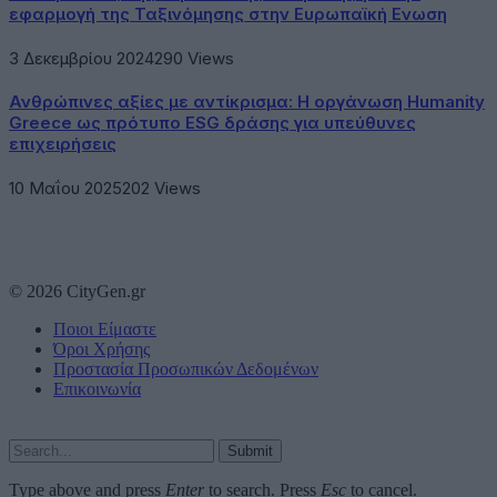
εφαρμογή της Ταξινόμησης στην Ευρωπαϊκή Ενωση
3 Δεκεμβρίου 2024
290
Views
Ανθρώπινες αξίες με αντίκρισμα: Η οργάνωση Humanity
Greece ως πρότυπο ESG δράσης για υπεύθυνες
επιχειρήσεις
10 Μαΐου 2025
202
Views
© 2026 CityGen.gr
Ποιοι Είμαστε
Όροι Χρήσης
Προστασία Προσωπικών Δεδομένων
Επικοινωνία
Submit
Type above and press
Enter
to search. Press
Esc
to cancel.