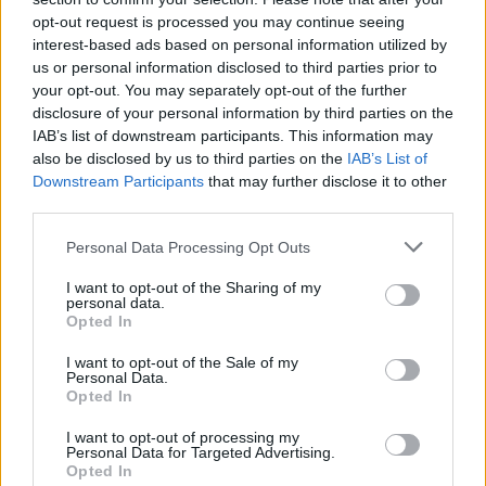
opt-out request is processed you may continue seeing
17 Δεκεμβρίου 2024
interest-based ads based on personal information utilized by
Για μία ακόμη χρονιά, η Bayer Ελλάς στάθηκε
us or personal information disclosed to third parties prior to
αρωγός στις ανάγκες της ελληνικής κοινωνίας,
your opt-out. You may separately opt-out of the further
υλοποιώντας…
disclosure of your personal information by third parties on the
IAB’s list of downstream participants. This information may
also be disclosed by us to third parties on the
IAB’s List of
Latest Posts
Downstream Participants
that may further disclose it to other
third parties.
Όμιλος Σαρακάκη: Παραχώρησε το νέο Maxus T60 Max
στην ΕΠΟΜΕΑ Βιλίων
Personal Data Processing Opt Outs
6 Αυγούστου 2026
I want to opt-out of the Sharing of my
personal data.
Opted In
Ν. Χαρδαλιάς: «Με το Παρατηρητήριο Έργων η
Περιφέρεια αποκτά ένα πρωτοποριακό ψηφιακό
I want to opt-out of the Sale of my
εργαλείο λογοδοσίας»
Personal Data.
Opted In
6 Αυγούστου 2026
I want to opt-out of processing my
Personal Data for Targeted Advertising.
Δήμος Αθηναίων: 43 σχολικές αυλές γίνονται πιο
Opted In
πράσινες και πιο δροσερές