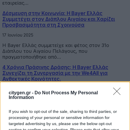
εταιρείας…
Δέσμευση στην Κοινωνία: Η Bayer Ελλάς
Συμμετέχει στον Διάπλου Αιγαίου και Χαρίζει
Προσβασιμότητα στη Σχοινούσα
17 Ιουνίου 2025
Η Bayer Ελλάς συμμετείχε και φέτος στον 31ο
Διάπλου του Αιγαίου Πελάγους, που
πραγματοποιήθηκε από…
4 Χρόνια Πράσινης Δράσης: Η Bayer Ελλάς
Συνεχίζει τη Συνεργασία με την We4All για
Ανθεκτικές Κοινότητες.
8 Μαΐου 2025
citygen.gr -
Do Not Process My Personal
Information
Η Bayer Ελλάς ανακοινώνει την τέταρτη συνεχόμενη
χρονιά συνεργασίας της με την περιβαλλοντική
οργάνωση We4All,…
If you wish to opt-out of the sale, sharing to third parties, or
processing of your personal or sensitive information for
Η Bayer Ελλάς στηρίζει τις τοπικές κοινότητες και
targeted advertising by us, please use the below opt-out
το περιβάλλον
section to confirm your selection. Please note that after your