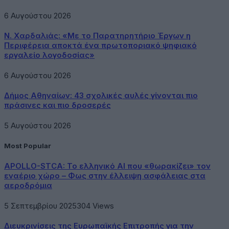
6 Αυγούστου 2026
Ν. Χαρδαλιάς: «Με το Παρατηρητήριο Έργων η
Περιφέρεια αποκτά ένα πρωτοποριακό ψηφιακό
εργαλείο λογοδοσίας»
6 Αυγούστου 2026
Δήμος Αθηναίων: 43 σχολικές αυλές γίνονται πιο
πράσινες και πιο δροσερές
5 Αυγούστου 2026
Most Popular
APOLLO-STCA: Το ελληνικό AI που «θωρακίζει» τον
εναέριο χώρο – Φως στην έλλειψη ασφάλειας στα
αεροδρόμια
5 Σεπτεμβρίου 2025
304
Views
Διευκρινίσεις της Ευρωπαϊκής Επιτροπής για την