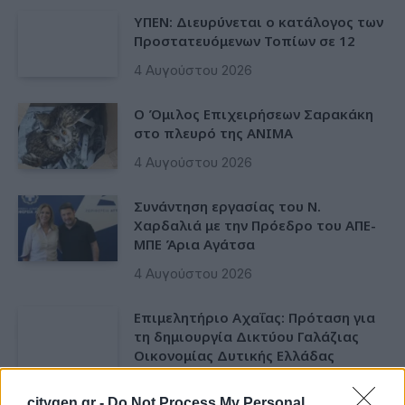
ΥΠΕΝ: Διευρύνεται ο κατάλογος των
Προστατευόμενων Τοπίων σε 12
4 Αυγούστου 2026
O Όμιλος Επιχειρήσεων Σαρακάκη
στο πλευρό της ΑΝΙΜΑ
4 Αυγούστου 2026
Συνάντηση εργασίας του Ν.
Χαρδαλιά με την Πρόεδρο του ΑΠΕ-
ΜΠΕ Άρια Αγάτσα
4 Αυγούστου 2026
Επιμελητήριο Αχαΐας: Πρόταση για
τη δημιουργία Δικτύου Γαλάζιας
Οικονομίας Δυτικής Ελλάδας
3 Αυγούστου 2026
citygen.gr -
Do Not Process My Personal