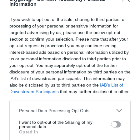
Information
Συντονισμένες δράσεις, κοινός
στόχος: Ασφαλέστερες
If you wish to opt-out of the sale, sharing to third parties, or
μετακινήσεις για όλους
processing of your personal or sensitive information for
30 Ιουλίου 2026
targeted advertising by us, please use the below opt-out
section to confirm your selection. Please note that after your
opt-out request is processed you may continue seeing
interest-based ads based on personal information utilized by
us or personal information disclosed to third parties prior to
your opt-out. You may separately opt-out of the further
disclosure of your personal information by third parties on the
Newsletter Citygen.gr
IAB’s list of downstream participants. This information may
also be disclosed by us to third parties on the
IAB’s List of
Downstream Participants
that may further disclose it to other
Λάβετε όλα τα τελευταία νέα από τον χώρο
third parties.
της Πολιτικής Προστασίας, του ESG, του Green
Business και των ΟΤΑ
Personal Data Processing Opt Outs
I want to opt-out of the Sharing of my
Email
personal data.
Opted In