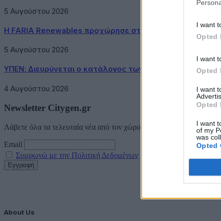
Persona
5 Αυγούστου 2026
I want t
Η FARIA Renewables προχώρησε στην ηλεκτροδότηση το
Opted 
5 Αυγούστου 2026
I want t
ΥΠΕΝ: Διευρύνεται ο κατάλογος των Προστατευόμενων 
Opted 
4 Αυγούστου 2026
I want 
Advertis
Opted 
Newsletter Citygen.gr
I want t
Λάβετε όλα τα τελευταία νέα από τον χώρο της Πολιτικής Προστασί
of my P
was col
Email
Opted 
Συμφωνώ με την Πολιτική Δεδομένων
About Us