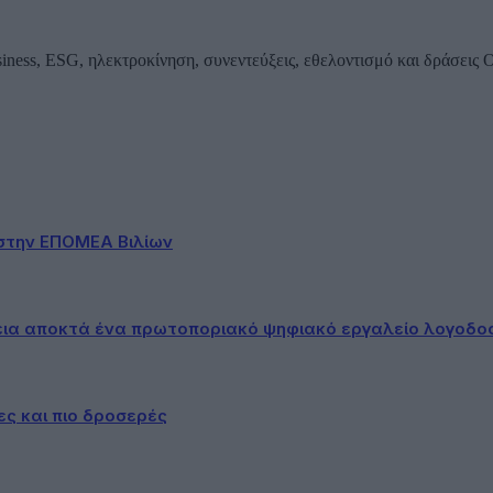
iness, ESG, ηλεκτροκίνηση, συνεντεύξεις, εθελοντισμό και δράσεις
στην ΕΠΟΜΕΑ Βιλίων
εια αποκτά ένα πρωτοποριακό ψηφιακό εργαλείο λογοδο
ες και πιο δροσερές