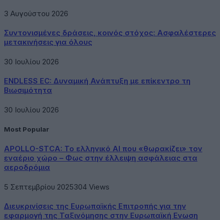
3 Αυγούστου 2026
Συντονισμένες δράσεις, κοινός στόχος: Ασφαλέστερες
μετακινήσεις για όλους
30 Ιουλίου 2026
ENDLESS EC: Δυναμική Ανάπτυξη με επίκεντρο τη
Βιωσιμότητα
30 Ιουλίου 2026
Most Popular
APOLLO-STCA: Το ελληνικό AI που «θωρακίζει» τον
εναέριο χώρο – Φως στην έλλειψη ασφάλειας στα
αεροδρόμια
5 Σεπτεμβρίου 2025
304
Views
Διευκρινίσεις της Ευρωπαϊκής Επιτροπής για την
εφαρμογή της Ταξινόμησης στην Ευρωπαϊκή Ενωση