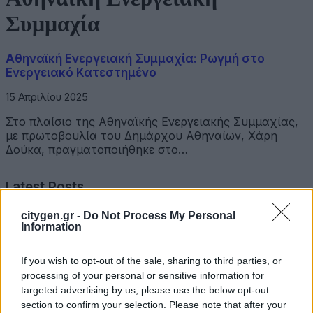
Συμμαχία
Αθηναϊκή Ενεργειακή Συμμαχία: Ρωγμή στο
Ενεργειακό Κατεστημένο
15 Απριλίου 2025
Στο πλαίσιο της Αθηναϊκής Ενεργειακής Συμμαχίας,
με πρωτοβουλία του Δημάρχου Αθηναίων, Χάρη
Δούκα, πραγματοποιήθηκε στο…
Latest Posts
citygen.gr -
Do Not Process My Personal
Επιμελητήριο Αχαΐας: Πρόταση για τη δημιουργία
Information
Δικτύου Γαλάζιας Οικονομίας Δυτικής Ελλάδας
If you wish to opt-out of the sale, sharing to third parties, or
3 Αυγούστου 2026
processing of your personal or sensitive information for
targeted advertising by us, please use the below opt-out
Συντονισμένες δράσεις, κοινός στόχος: Ασφαλέστερες
μετακινήσεις για όλους
section to confirm your selection. Please note that after your