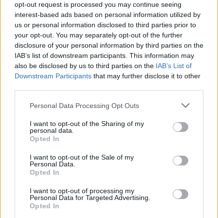
opt-out request is processed you may continue seeing
30 Ιουλίου 2026
interest-based ads based on personal information utilized by
us or personal information disclosed to third parties prior to
ENDLESS EC: Δυναμική Ανάπτυξη με επίκεντρο τη
your opt-out. You may separately opt-out of the further
Βιωσιμότητα
disclosure of your personal information by third parties on the
IAB’s list of downstream participants. This information may
30 Ιουλίου 2026
also be disclosed by us to third parties on the
IAB’s List of
Downstream Participants
that may further disclose it to other
Συνεργασία της ΦΩΤΟΚΥΚΛΩΣΗ Α.Ε. με τον Δήμο
third parties.
Μεγαρέων
Personal Data Processing Opt Outs
29 Ιουλίου 2026
I want to opt-out of the Sharing of my
Περιφέρεια Αττικής: Υπεγράφη η σύμβαση κατασκευής
personal data.
του εσωτερικού δικτύου αποχέτευσης Παιανίας
Opted In
29 Ιουλίου 2026
I want to opt-out of the Sale of my
Personal Data.
Opted In
Newsletter Citygen.gr
I want to opt-out of processing my
Λάβετε όλα τα τελευταία νέα από τον χώρο της Πολιτικής
Personal Data for Targeted Advertising.
Προστασίας, του ESG, του Green Business και των ΟΤΑ
Opted In