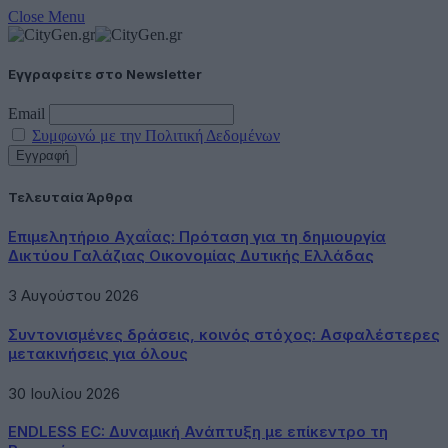
Close Menu
Εγγραφείτε στο Newsletter
Email
Συμφωνώ με την Πολιτική Δεδομένων
Τελευταία Άρθρα
Επιμελητήριο Αχαΐας: Πρόταση για τη δημιουργία
Δικτύου Γαλάζιας Οικονομίας Δυτικής Ελλάδας
3 Αυγούστου 2026
Συντονισμένες δράσεις, κοινός στόχος: Ασφαλέστερες
μετακινήσεις για όλους
30 Ιουλίου 2026
ENDLESS EC: Δυναμική Ανάπτυξη με επίκεντρο τη