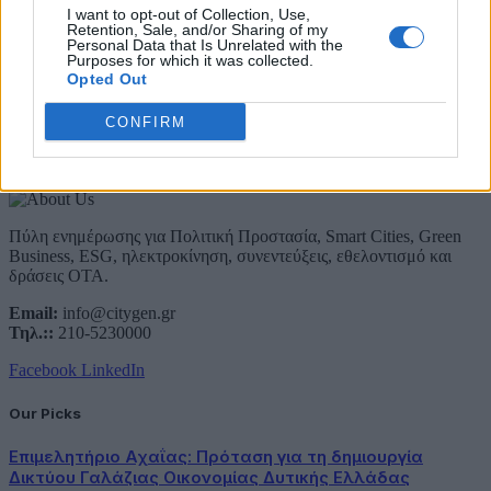
Email
I want to opt-out of Collection, Use,
Συμφωνώ με την Πολιτική Δεδομένων
Retention, Sale, and/or Sharing of my
Personal Data that Is Unrelated with the
Purposes for which it was collected.
Opted Out
CONFIRM
About Us
Πύλη ενημέρωσης για Πολιτική Προστασία, Smart Cities, Green
Business, ESG, ηλεκτροκίνηση, συνεντεύξεις, εθελοντισμό και
δράσεις ΟΤΑ.
Email:
info@citygen.gr
Τηλ.::
210-5230000
Facebook
LinkedIn
Our Picks
Επιμελητήριο Αχαΐας: Πρόταση για τη δημιουργία
Δικτύου Γαλάζιας Οικονομίας Δυτικής Ελλάδας