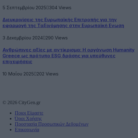
5 Σεπτεμβρίου 2025
304
Views
Διευκρινίσεις της Ευρωπαϊκής Επιτροπής για την
εφαρμογή της Ταξινόμησης στην Ευρωπαϊκή Ενωση
3 Δεκεμβρίου 2024
290
Views
Ανθρώπινες αξίες με αντίκρισμα: Η οργάνωση Humanity
Greece ως πρότυπο ESG δράσης για υπεύθυνες
επιχειρήσεις
10 Μαΐου 2025
202
Views
© 2026 CityGen.gr
Ποιοι Είμαστε
Όροι Χρήσης
Προστασία Προσωπικών Δεδομένων
Επικοινωνία