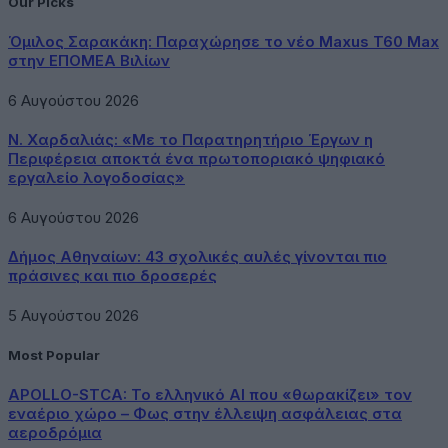
Our Picks
Όμιλος Σαρακάκη: Παραχώρησε το νέο Maxus T60 Max
στην ΕΠΟΜΕΑ Βιλίων
6 Αυγούστου 2026
Ν. Χαρδαλιάς: «Με το Παρατηρητήριο Έργων η
Περιφέρεια αποκτά ένα πρωτοποριακό ψηφιακό
εργαλείο λογοδοσίας»
6 Αυγούστου 2026
Δήμος Αθηναίων: 43 σχολικές αυλές γίνονται πιο
πράσινες και πιο δροσερές
5 Αυγούστου 2026
Most Popular
APOLLO-STCA: Το ελληνικό AI που «θωρακίζει» τον
εναέριο χώρο – Φως στην έλλειψη ασφάλειας στα
αεροδρόμια