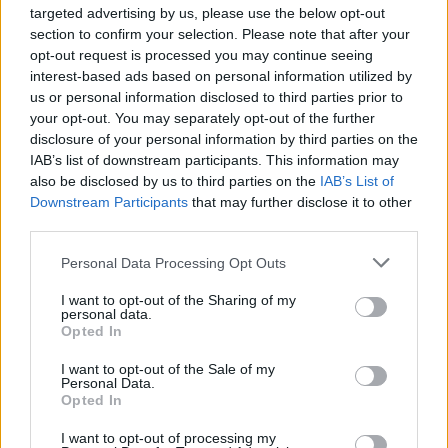
Ν. Χαρδαλιάς: «Με το Παρατηρητήριο Έργων η
targeted advertising by us, please use the below opt-out
Περιφέρεια αποκτά ένα πρωτοποριακό ψηφιακό
section to confirm your selection. Please note that after your
εργαλείο λογοδοσίας»
opt-out request is processed you may continue seeing
interest-based ads based on personal information utilized by
6 Αυγούστου 2026
us or personal information disclosed to third parties prior to
your opt-out. You may separately opt-out of the further
Δήμος Αθηναίων: 43 σχολικές αυλές γίνονται πιο
disclosure of your personal information by third parties on the
πράσινες και πιο δροσερές
IAB’s list of downstream participants. This information may
5 Αυγούστου 2026
also be disclosed by us to third parties on the
IAB’s List of
Downstream Participants
that may further disclose it to other
Η FARIA Renewables προχώρησε στην ηλεκτροδότηση
third parties.
του αιολικού πάρκου Faria Αίολος Λάρυμνα
Personal Data Processing Opt Outs
5 Αυγούστου 2026
I want to opt-out of the Sharing of my
personal data.
ΥΠΕΝ: Διευρύνεται ο κατάλογος των
Opted In
Προστατευόμενων Τοπίων σε 12
I want to opt-out of the Sale of my
4 Αυγούστου 2026
Personal Data.
Opted In
Newsletter Citygen.gr
I want to opt-out of processing my