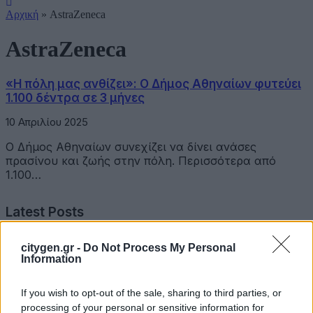
Αρχική
»
AstraZeneca
AstraZeneca
«Η πόλη μας ανθίζει»: Ο Δήμος Αθηναίων φυτεύει
1.100 δέντρα σε 3 μήνες
10 Απριλίου 2025
Ο Δήμος Αθηναίων συνεχίζει να δίνει ανάσες
πρασίνου και ζωής στην πόλη. Περισσότερα από
1.100…
Latest Posts
citygen.gr -
Do Not Process My Personal
Όμιλος Σαρακάκη: Παραχώρησε το νέο Maxus T60 Max
Information
στην ΕΠΟΜΕΑ Βιλίων
6 Αυγούστου 2026
If you wish to opt-out of the sale, sharing to third parties, or
processing of your personal or sensitive information for