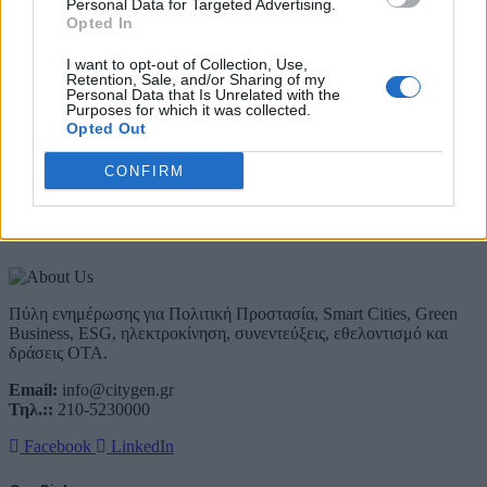
Personal Data for Targeted Advertising.
Opted In
Λάβετε όλα τα τελευταία νέα από τον χώρο της Πολιτικής
Προστασίας, του ESG, του Green Business και των ΟΤΑ
I want to opt-out of Collection, Use,
Retention, Sale, and/or Sharing of my
Email
Personal Data that Is Unrelated with the
Συμφωνώ με την Πολιτική Δεδομένων
Purposes for which it was collected.
Opted Out
CONFIRM
About Us
Πύλη ενημέρωσης για Πολιτική Προστασία, Smart Cities, Green
Business, ESG, ηλεκτροκίνηση, συνεντεύξεις, εθελοντισμό και
δράσεις ΟΤΑ.
Email:
info@citygen.gr
Τηλ.::
210-5230000
Facebook
LinkedIn