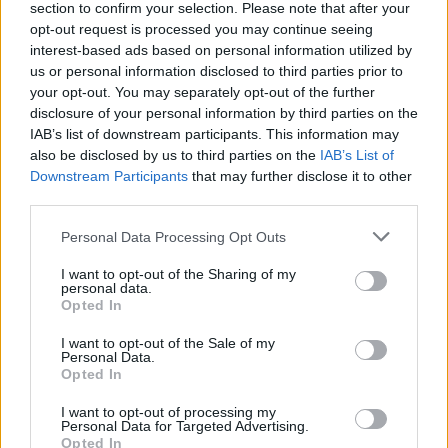
section to confirm your selection. Please note that after your
εργαλείο λογοδοσίας»
opt-out request is processed you may continue seeing
6 Αυγούστου 2026
interest-based ads based on personal information utilized by
us or personal information disclosed to third parties prior to
Δήμος Αθηναίων: 43 σχολικές αυλές γίνονται πιο
your opt-out. You may separately opt-out of the further
πράσινες και πιο δροσερές
disclosure of your personal information by third parties on the
IAB’s list of downstream participants. This information may
5 Αυγούστου 2026
also be disclosed by us to third parties on the
IAB’s List of
Downstream Participants
that may further disclose it to other
Η FARIA Renewables προχώρησε στην ηλεκτροδότηση
third parties.
του αιολικού πάρκου Faria Αίολος Λάρυμνα
Personal Data Processing Opt Outs
5 Αυγούστου 2026
I want to opt-out of the Sharing of my
ΥΠΕΝ: Διευρύνεται ο κατάλογος των
personal data.
Προστατευόμενων Τοπίων σε 12
Opted In
4 Αυγούστου 2026
I want to opt-out of the Sale of my
Personal Data.
Opted In
Newsletter Citygen.gr
I want to opt-out of processing my
Λάβετε όλα τα τελευταία νέα από τον χώρο της Πολιτικής
Personal Data for Targeted Advertising.
Προστασίας, του ESG, του Green Business και των ΟΤΑ
Opted In