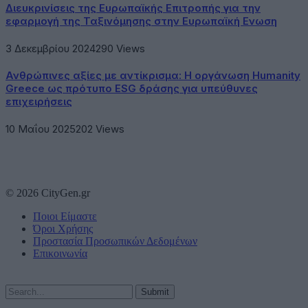
Διευκρινίσεις της Ευρωπαϊκής Επιτροπής για την
εφαρμογή της Ταξινόμησης στην Ευρωπαϊκή Ενωση
3 Δεκεμβρίου 2024
290
Views
Ανθρώπινες αξίες με αντίκρισμα: Η οργάνωση Humanity
Greece ως πρότυπο ESG δράσης για υπεύθυνες
επιχειρήσεις
10 Μαΐου 2025
202
Views
© 2026 CityGen.gr
Ποιοι Είμαστε
Όροι Χρήσης
Προστασία Προσωπικών Δεδομένων
Επικοινωνία
Submit