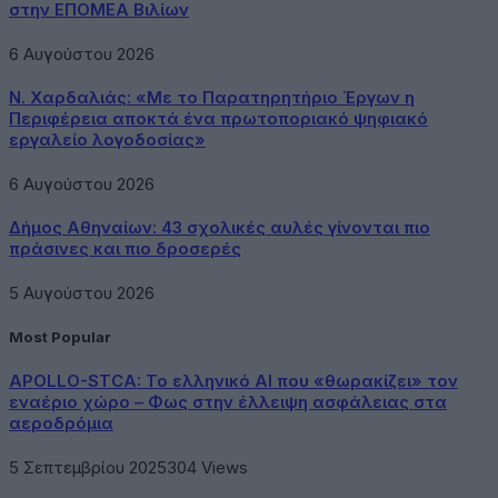
στην ΕΠΟΜΕΑ Βιλίων
6 Αυγούστου 2026
Ν. Χαρδαλιάς: «Με το Παρατηρητήριο Έργων η
Περιφέρεια αποκτά ένα πρωτοποριακό ψηφιακό
εργαλείο λογοδοσίας»
6 Αυγούστου 2026
Δήμος Αθηναίων: 43 σχολικές αυλές γίνονται πιο
πράσινες και πιο δροσερές
5 Αυγούστου 2026
Most Popular
APOLLO-STCA: Το ελληνικό AI που «θωρακίζει» τον
εναέριο χώρο – Φως στην έλλειψη ασφάλειας στα
αεροδρόμια
5 Σεπτεμβρίου 2025
304
Views