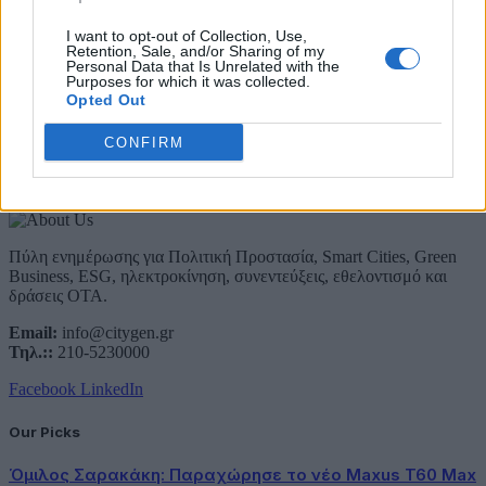
Email
I want to opt-out of Collection, Use,
Retention, Sale, and/or Sharing of my
Συμφωνώ με την Πολιτική Δεδομένων
Personal Data that Is Unrelated with the
Purposes for which it was collected.
Opted Out
CONFIRM
About Us
Πύλη ενημέρωσης για Πολιτική Προστασία, Smart Cities, Green
Business, ESG, ηλεκτροκίνηση, συνεντεύξεις, εθελοντισμό και
δράσεις ΟΤΑ.
Email:
info@citygen.gr
Τηλ.::
210-5230000
Facebook
LinkedIn
Our Picks
Όμιλος Σαρακάκη: Παραχώρησε το νέο Maxus T60 Max