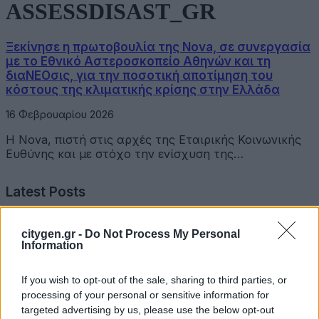
ASSESSDISAST_GR
Ξεκίνησε η πρωτοβουλία της Nova, σε συνεργασία
με το Εθνικό Αστεροσκοπείο Αθηνών και τη
διαΝΕΟσις, για την ποσοτική αποτίμηση του
κόστους της κλιματικής κρίσης στην Ελλάδα
16 Φεβρουαρίου 2026
Η Nova, πιστή στις αρχές της Εταιρικής Κοινωνικής
Ευθύνης και με στόχο την ενίσχυση της…
Latest Posts
Όμιλος Σαρακάκη: Παραχώρησε το νέο Maxus T60 Max
citygen.gr -
Do Not Process My Personal
στην ΕΠΟΜΕΑ Βιλίων
Information
6 Αυγούστου 2026
If you wish to opt-out of the sale, sharing to third parties, or
processing of your personal or sensitive information for
Ν. Χαρδαλιάς: «Με το Παρατηρητήριο Έργων η
targeted advertising by us, please use the below opt-out
Περιφέρεια αποκτά ένα πρωτοποριακό ψηφιακό