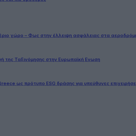
αέριο χώρο – Φως στην έλλειψη ασφάλειας στα αεροδρόμ
ογή της Ταξινόμησης στην Ευρωπαϊκή Ενωση
Greece ως πρότυπο ESG δράσης για υπεύθυνες επιχειρήσε