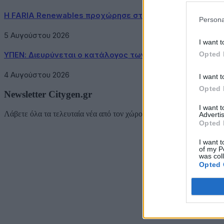
Η FARIA Renewables προχώρησε στην ηλεκτροδότηση το
Persona
5 Αυγούστου 2026
I want t
Opted 
ΥΠΕΝ: Διευρύνεται ο κατάλογος των Προστατευόμενων 
4 Αυγούστου 2026
I want t
Opted 
Newsletter Citygen.gr
I want 
Λάβετε όλα τα τελευταία νέα από τον χώρο της Πολιτικής Προστασί
Advertis
Opted 
Ema
I want t
of my P
was col
Opted 