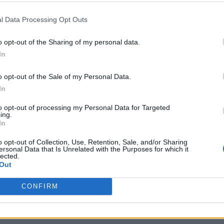
υ αιολικού πάρκου Faria Αίολος Λάρυμνα
l Data Processing Opt Outs
o opt-out of the Sharing of my personal data.
In
Τοπίων σε 12
o opt-out of the Sale of my Personal Data.
In
to opt-out of processing my Personal Data for Targeted
ας, του ESG, του Green Business και των ΟΤΑ
ing.
In
il
o opt-out of Collection, Use, Retention, Sale, and/or Sharing
ersonal Data that Is Unrelated with the Purposes for which it
lected.
Out
Συμφωνώ με την Πολιτική Δεδομένων
CONFIRM