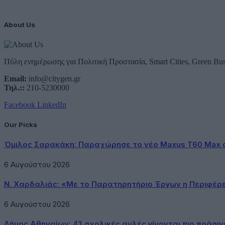
About Us
Πύλη ενημέρωσης για Πολιτική Προστασία, Smart Cities, Green Bus
Email:
info@citygen.gr
Τηλ.::
210-5230000
Facebook
LinkedIn
Our Picks
Όμιλος Σαρακάκη: Παραχώρησε το νέο Maxus T60 Max 
6 Αυγούστου 2026
Ν. Χαρδαλιάς: «Με το Παρατηρητήριο Έργων η Περιφέρ
6 Αυγούστου 2026
Δήμος Αθηναίων: 43 σχολικές αυλές γίνονται πιο πράσιν