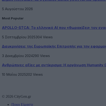
5 Αυγούστου 2026
Most Popular
APOLLO-STCA: Το ελληνικό AI που «θωρακίζει» τον εν
5 Σεπτεμβρίου 2025
304
Views
Διευκρινίσεις της Ευρωπαϊκής Επιτροπής για την εφαρμ
3 Δεκεμβρίου 2024
290
Views
Ανθρώπινες αξίες με αντίκρισμα: Η οργάνωση Humanity 
10 Μαΐου 2025
202
Views
© 2026 CityGen.gr
Ποιοι Είμαστε