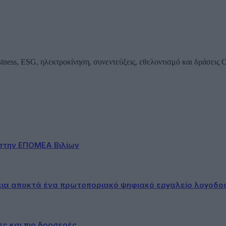
iness, ESG, ηλεκτροκίνηση, συνεντεύξεις, εθελοντισμό και δράσεις
στην ΕΠΟΜΕΑ Βιλίων
εια αποκτά ένα πρωτοποριακό ψηφιακό εργαλείο λογοδο
ες και πιο δροσερές