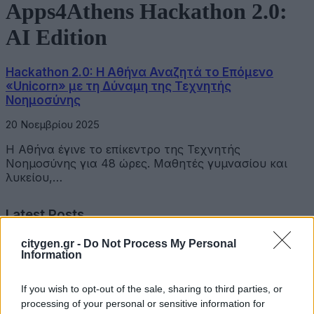
Apps4Athens Hackathon 2.0:
AI Edition
Hackathon 2.0: Η Αθήνα Αναζητά το Επόμενο
«Unicorn» με τη Δύναμη της Τεχνητής
Νοημοσύνης
20 Νοεμβρίου 2025
Η Αθήνα έγινε το επίκεντρο της Τεχνητής
Νοημοσύνης για 48 ώρες. Μαθητές γυμνασίου και
λυκείου,…
Latest Posts
citygen.gr -
Do Not Process My Personal
Όμιλος Σαρακάκη: Παραχώρησε το νέο Maxus T60 Max
Information
στην ΕΠΟΜΕΑ Βιλίων
If you wish to opt-out of the sale, sharing to third parties, or
6 Αυγούστου 2026
processing of your personal or sensitive information for