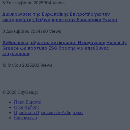
5 Σεπτεμβρίου 2025
304
Views
Διευκρινίσεις της Ευρωπαϊκής Επιτροπής για την
εφαρμογή της Ταξινόμησης στην Ευρωπαϊκή Ενωση
3 Δεκεμβρίου 2024
290
Views
Ανθρώπινες αξίες με αντίκρισμα: Η οργάνωση Humanity
Greece ως πρότυπο ESG δράσης για υπεύθυνες
επιχειρήσεις
10 Μαΐου 2025
202
Views
© 2026 CityGen.gr
Ποιοι Είμαστε
Όροι Χρήσης
Προστασία Προσωπικών Δεδομένων
Επικοινωνία