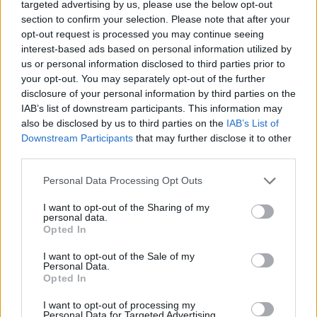
targeted advertising by us, please use the below opt-out
Ν. Χαρδαλιάς: «Με το Παρατηρητήριο Έργων η
section to confirm your selection. Please note that after your
Περιφέρεια αποκτά ένα πρωτοποριακό ψηφιακό
εργαλείο λογοδοσίας»
opt-out request is processed you may continue seeing
interest-based ads based on personal information utilized by
6 Αυγούστου 2026
us or personal information disclosed to third parties prior to
your opt-out. You may separately opt-out of the further
Δήμος Αθηναίων: 43 σχολικές αυλές γίνονται πιο
disclosure of your personal information by third parties on the
πράσινες και πιο δροσερές
IAB’s list of downstream participants. This information may
also be disclosed by us to third parties on the
IAB’s List of
5 Αυγούστου 2026
Downstream Participants
that may further disclose it to other
third parties.
Η FARIA Renewables προχώρησε στην ηλεκτροδότηση
του αιολικού πάρκου Faria Αίολος Λάρυμνα
Personal Data Processing Opt Outs
5 Αυγούστου 2026
I want to opt-out of the Sharing of my
personal data.
ΥΠΕΝ: Διευρύνεται ο κατάλογος των
Opted In
Προστατευόμενων Τοπίων σε 12
I want to opt-out of the Sale of my
Personal Data.
4 Αυγούστου 2026
Opted In
Newsletter Citygen.gr
I want to opt-out of processing my
Personal Data for Targeted Advertising.