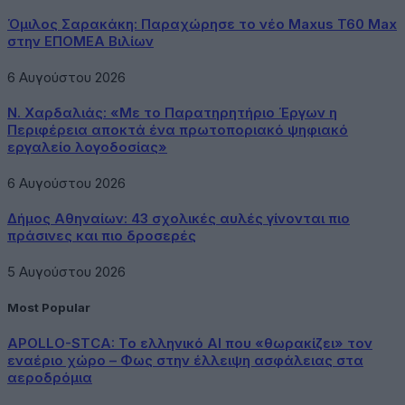
Όμιλος Σαρακάκη: Παραχώρησε το νέο Maxus T60 Max
στην ΕΠΟΜΕΑ Βιλίων
6 Αυγούστου 2026
Ν. Χαρδαλιάς: «Με το Παρατηρητήριο Έργων η
Περιφέρεια αποκτά ένα πρωτοποριακό ψηφιακό
εργαλείο λογοδοσίας»
6 Αυγούστου 2026
Δήμος Αθηναίων: 43 σχολικές αυλές γίνονται πιο
πράσινες και πιο δροσερές
5 Αυγούστου 2026
Most Popular
APOLLO-STCA: Το ελληνικό AI που «θωρακίζει» τον
εναέριο χώρο – Φως στην έλλειψη ασφάλειας στα
αεροδρόμια