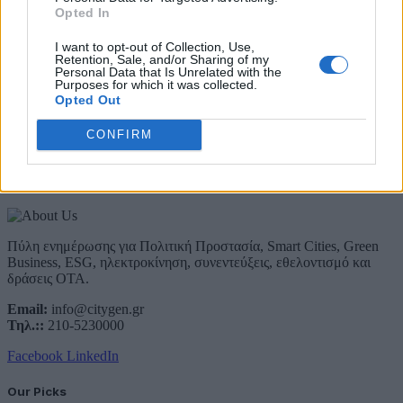
Λάβετε όλα τα τελευταία νέα από τον χώρο της Πολιτικής
Opted In
Προστασίας, του ESG, του Green Business και των ΟΤΑ
I want to opt-out of Collection, Use,
Email
Retention, Sale, and/or Sharing of my
Personal Data that Is Unrelated with the
Συμφωνώ με την Πολιτική Δεδομένων
Purposes for which it was collected.
Opted Out
CONFIRM
About Us
Πύλη ενημέρωσης για Πολιτική Προστασία, Smart Cities, Green
Business, ESG, ηλεκτροκίνηση, συνεντεύξεις, εθελοντισμό και
δράσεις ΟΤΑ.
Email:
info@citygen.gr
Τηλ.::
210-5230000
Facebook
LinkedIn
Our Picks