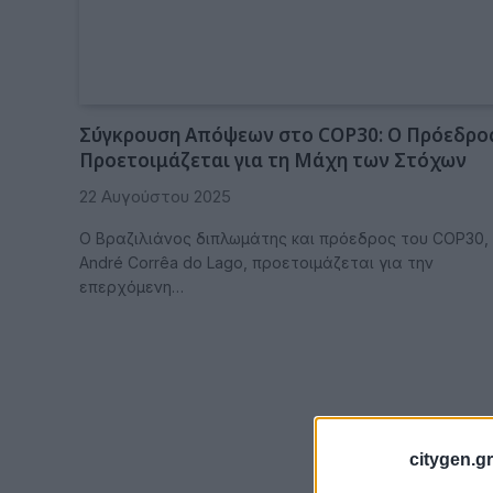
Σύγκρουση Απόψεων στο COP30: Ο Πρόεδρο
Προετοιμάζεται για τη Μάχη των Στόχων
22 Αυγούστου 2025
Ο Βραζιλιάνος διπλωμάτης και πρόεδρος του COP30,
André Corrêa do Lago, προετοιμάζεται για την
επερχόμενη…
citygen.gr