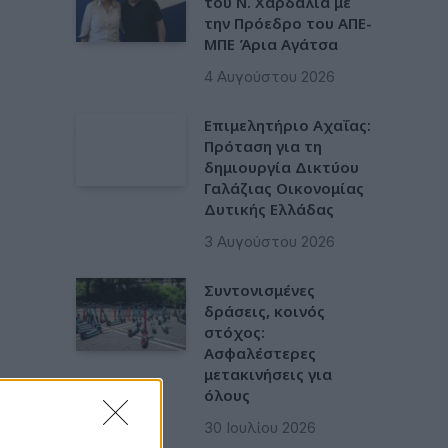
του Ν. Χαρδαλιά με
την Πρόεδρο του ΑΠΕ-
ΜΠΕ Άρια Αγάτσα
4 Αυγούστου 2026
Επιμελητήριο Αχαΐας:
Πρόταση για τη
δημιουργία Δικτύου
Γαλάζιας Οικονομίας
Δυτικής Ελλάδας
3 Αυγούστου 2026
Συντονισμένες
δράσεις, κοινός
στόχος:
Ασφαλέστερες
μετακινήσεις για
όλους
30 Ιουλίου 2026