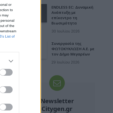
sonal or
ENDLESS EC: Δυναμική
ection to
Ανάπτυξη με
ou may
επίκεντρο τη
 personal
Βιωσιμότητα
out of the
30 Ιουλίου 2026
 downstream
B’s List of
Συνεργασία της
ΦΩΤΟΚΥΚΛΩΣΗ Α.Ε. με
τον Δήμο Μεγαρέων
29 Ιουλίου 2026
Newsletter
Citygen.gr