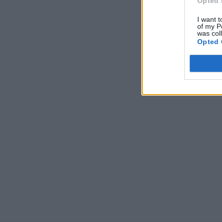
Opted 
I want t
of my P
was col
Opted 