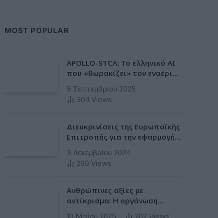
MOST POPULAR
APOLLO-STCA: Το ελληνικό AI
που «θωρακίζει» τον εναέριο
χώρο – Φως στην έλλειψη
5 Σεπτεμβρίου 2025
ασφάλειας στα αεροδρόμια
304
Views
Διευκρινίσεις της Ευρωπαϊκής
Επιτροπής για την εφαρμογή
της Ταξινόμησης στην
3 Δεκεμβρίου 2024
Ευρωπαϊκή Ενωση
290
Views
Ανθρώπινες αξίες με
αντίκρισμα: Η οργάνωση
Humanity Greece ως πρότυπο
10 Μαΐου 2025
202
Views