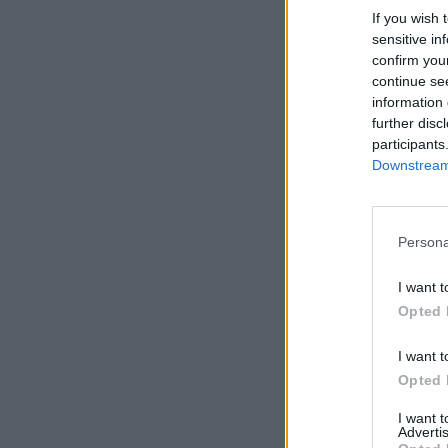
If you wish 
sensitive in
confirm you
continue se
information 
further disc
participants
Downstream 
Persona
I want t
Opted 
I want t
Opted 
I want 
Advertis