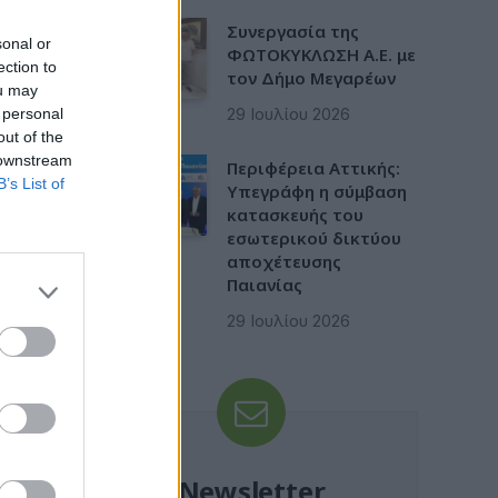
Συνεργασία της
sonal or
ΦΩΤΟΚΥΚΛΩΣΗ Α.Ε. με
ection to
τον Δήμο Μεγαρέων
ou may
29 Ιουλίου 2026
 personal
out of the
 downstream
Περιφέρεια Αττικής:
B’s List of
Υπεγράφη η σύμβαση
κατασκευής του
εσωτερικού δικτύου
αποχέτευσης
Παιανίας
29 Ιουλίου 2026
Newsletter