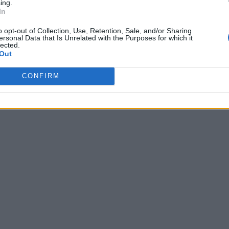
ing.
In
o opt-out of Collection, Use, Retention, Sale, and/or Sharing
ersonal Data that Is Unrelated with the Purposes for which it
lected.
Out
CONFIRM