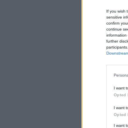
If you wish 
sensitive in
confirm you
continue se
information 
further disc
participants
Downstream 
Persona
I want t
Opted 
I want t
Opted 
I want 