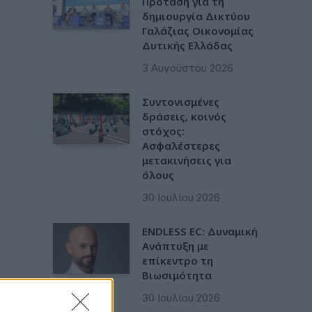
Πρόταση για τη
δημιουργία Δικτύου
Γαλάζιας Οικονομίας
Δυτικής Ελλάδας
3 Αυγούστου 2026
Συντονισμένες
δράσεις, κοινός
στόχος:
Ασφαλέστερες
μετακινήσεις για
όλους
30 Ιουλίου 2026
ENDLESS EC: Δυναμική
Ανάπτυξη με
επίκεντρο τη
Βιωσιμότητα
30 Ιουλίου 2026