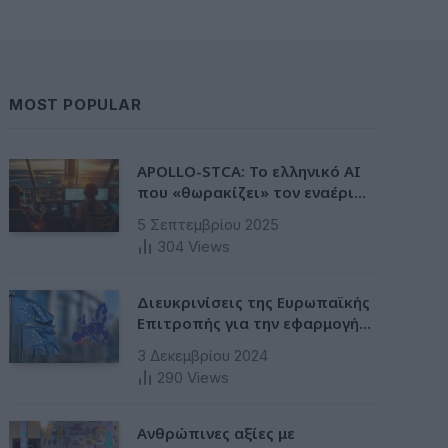
MOST POPULAR
APOLLO-STCA: Το ελληνικό AI
που «θωρακίζει» τον εναέριο
χώρο – Φως στην έλλειψη
5 Σεπτεμβρίου 2025
ασφάλειας στα αεροδρόμια
304
Views
Διευκρινίσεις της Ευρωπαϊκής
Επιτροπής για την εφαρμογή
της Ταξινόμησης στην
3 Δεκεμβρίου 2024
Ευρωπαϊκή Ενωση
290
Views
Ανθρώπινες αξίες με