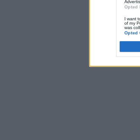
Advertis
Opted 
I want t
of my P
was col
Opted 