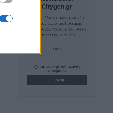
Citygen.gr
Λάβετε όλα τα τελευταία νέα
από τον χώρο της Πολιτικής
Προστασίας, του ESG, του Green
Business και των ΟΤΑ
Email
Συμφωνώ με την Πολιτική
Δεδομένων