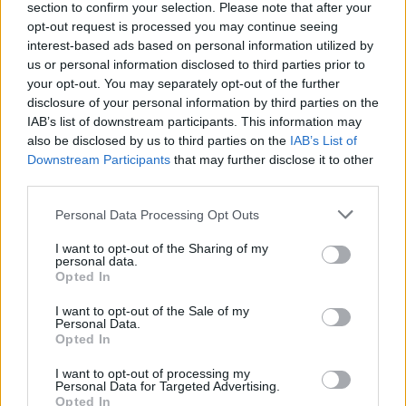
section to confirm your selection. Please note that after your
εργαλείο λογοδοσίας»
opt-out request is processed you may continue seeing
6 Αυγούστου 2026
interest-based ads based on personal information utilized by
us or personal information disclosed to third parties prior to
Δήμος Αθηναίων: 43 σχολικές αυλές γίνονται πιο
your opt-out. You may separately opt-out of the further
πράσινες και πιο δροσερές
disclosure of your personal information by third parties on the
IAB’s list of downstream participants. This information may
5 Αυγούστου 2026
also be disclosed by us to third parties on the
IAB’s List of
Downstream Participants
that may further disclose it to other
Η FARIA Renewables προχώρησε στην ηλεκτροδότηση
third parties.
του αιολικού πάρκου Faria Αίολος Λάρυμνα
Personal Data Processing Opt Outs
5 Αυγούστου 2026
I want to opt-out of the Sharing of my
ΥΠΕΝ: Διευρύνεται ο κατάλογος των
personal data.
Προστατευόμενων Τοπίων σε 12
Opted In
4 Αυγούστου 2026
I want to opt-out of the Sale of my
Personal Data.
Opted In
Newsletter Citygen.gr
I want to opt-out of processing my
Λάβετε όλα τα τελευταία νέα από τον χώρο της Πολιτικής
Personal Data for Targeted Advertising.
Προστασίας, του ESG, του Green Business και των ΟΤΑ
Opted In