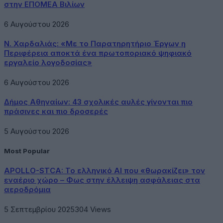
στην ΕΠΟΜΕΑ Βιλίων
6 Αυγούστου 2026
Ν. Χαρδαλιάς: «Με το Παρατηρητήριο Έργων η
Περιφέρεια αποκτά ένα πρωτοποριακό ψηφιακό
εργαλείο λογοδοσίας»
6 Αυγούστου 2026
Δήμος Αθηναίων: 43 σχολικές αυλές γίνονται πιο
πράσινες και πιο δροσερές
5 Αυγούστου 2026
Most Popular
APOLLO-STCA: Το ελληνικό AI που «θωρακίζει» τον
εναέριο χώρο – Φως στην έλλειψη ασφάλειας στα
αεροδρόμια
5 Σεπτεμβρίου 2025
304
Views