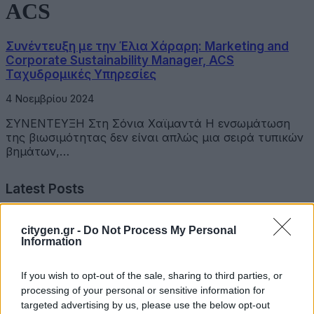
ACS
Συνέντευξη με την Έλια Χάραρη: Marketing and
Corporate Sustainability Manager, ACS
Ταχυδρομικές Υπηρεσίες
4 Νοεμβρίου 2024
ΣΥΝΕΝΤΕΥΞΗ Στη Σόνια Χαϊμαντά Η ενσωμάτωση
της βιωσιμότητας δεν είναι απλώς μια σειρά τυπικών
βημάτων,…
Latest Posts
Όμιλος Σαρακάκη: Παραχώρησε το νέο Maxus T60 Max
citygen.gr -
Do Not Process My Personal
στην ΕΠΟΜΕΑ Βιλίων
Information
6 Αυγούστου 2026
If you wish to opt-out of the sale, sharing to third parties, or
processing of your personal or sensitive information for
Ν. Χαρδαλιάς: «Με το Παρατηρητήριο Έργων η
targeted advertising by us, please use the below opt-out
Περιφέρεια αποκτά ένα πρωτοποριακό ψηφιακό