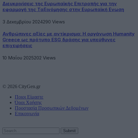
Διευκρινίσεις της Ευρωπαϊκής Επιτροπής για την
εφαρμογή της Ταξινόμησης στην Ευρωπαϊκή Ενωση
3 Δεκεμβρίου 2024
290
Views
Ανθρώπινες αξίες με αντίκρισμα: Η οργάνωση Humanity
Greece ως πρότυπο ESG δράσης για υπεύθυνες
επιχειρήσεις
10 Μαΐου 2025
202
Views
© 2026 CityGen.gr
Ποιοι Είμαστε
Όροι Χρήσης
Προστασία Προσωπικών Δεδομένων
Επικοινωνία
Submit