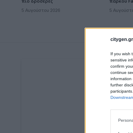
πιο δροσερές
πάρκου Fa
5 Αυγούστου 2026
5 Αυγούστ
citygen.gr
If you wish 
sensitive in
confirm you
continue se
information 
further disc
participants
Downstream 
Persona