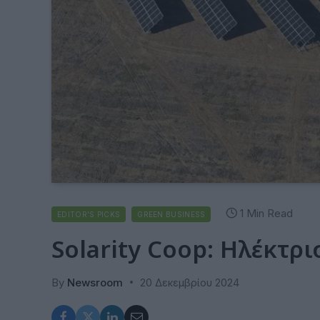
1 Min Read
EDITOR'S PICKS
GREEN BUSINESS
Solarity Coop: Ηλέκτ
By
Newsroom
20 Δεκεμβρίου 2024