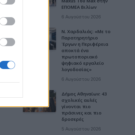
Maxus T60 Max στην
ΕΠΟΜΕΑ Βιλίων
6 Αυγούστου 2026
Ν. Χαρδαλιάς: «Με το
Παρατηρητήριο
Έργων η Περιφέρεια
αποκτά ένα
πρωτοποριακό
ψηφιακό εργαλείο
λογοδοσίας»
6 Αυγούστου 2026
Δήμος Αθηναίων: 43
σχολικές αυλές
γίνονται πιο
πράσινες και πιο
δροσερές
5 Αυγούστου 2026