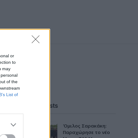
sonal or
ection to
ou may
 personal
out of the
 downstream
B’s List of
Latest Posts
Όμιλος Σαρακάκη:
Παραχώρησε το νέο