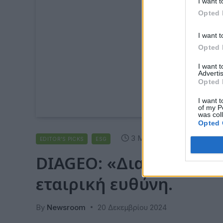
I want t
Opted 
I want t
Opted 
I want 
Advertis
Opted 
I want t
of my P
was col
Opted 
3 Mins Read
EDITOR'S PICKS
ESG
DIAGEO: «Διαμάντι» στ
εταιρική ευθύνη.
By
Newsroom
20 Δεκεμβρίου 2024