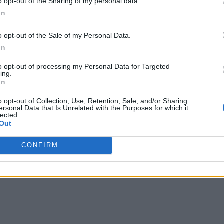
o opt-out of the Sharing of my personal data.
In
o opt-out of the Sale of my Personal Data.
In
to opt-out of processing my Personal Data for Targeted
ing.
In
o opt-out of Collection, Use, Retention, Sale, and/or Sharing
ersonal Data that Is Unrelated with the Purposes for which it
lected.
Out
CONFIRM
η βιωσιμότητα και την