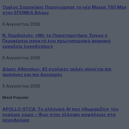
Όμιλος Σαρακάκη: Παραχώρησε το νέο Maxus T60 Max
στην ΕΠΟΜΕΑ Βιλίων
6 Αυγούστου 2026
Ν. Χαρδαλιάς: «Με το Παρατηρητήριο Έργων η
Περιφέρεια αποκτά ένα πρωτοποριακό ψηφιακό
εργαλείο λογοδοσίας»
6 Αυγούστου 2026
Δήμος Αθηναίων: 43 σχολικές αυλές γίνονται πιο
πράσινες και πιο δροσερές
5 Αυγούστου 2026
Most Popular
APOLLO-STCA: Το ελληνικό AI που «θωρακίζει» τον
εναέριο χώρο – Φως στην έλλειψη ασφάλειας στα
αεροδρόμια