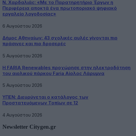
Ν. Χαρδαλιάς: «Με το Παρατηρητήριο Έργων η
Περιφέρεια αποκτά ένα πρωτοποριακό ψηφιακό
εργαλείο λογοδοσίας»
6 Αυγούστου 2026
Δήμος Αθηναίων: 43 σχολικές αυλές γίνονται πιο
πράσινες και πιο δροσερές
5 Αυγούστου 2026
Η FARIA Renewables προχώρησε στην ηλεκτροδότηση
του αιολικού πάρκου Faria Αίολος Λάρυμνα
5 Αυγούστου 2026
ΥΠΕΝ: Διευρύνεται ο κατάλογος των
Προστατευόμενων Τοπίων σε 12
4 Αυγούστου 2026
Newsletter Citygen.gr