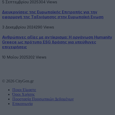
5 Σεπτεμβρίου 2025
304
Views
Διευκρινίσεις της Ευρωπαϊκής Επιτροπής για την
εφαρμογή της Ταξινόμησης στην Ευρωπαϊκή Ενωση
3 Δεκεμβρίου 2024
290
Views
Ανθρώπινες αξίες με αντίκρισμα: Η οργάνωση Humanity
Greece ως πρότυπο ESG δράσης για υπεύθυνες
επιχειρήσεις
10 Μαΐου 2025
202
Views
© 2026 CityGen.gr
Ποιοι Είμαστε
Όροι Χρήσης
Προστασία Προσωπικών Δεδομένων
Επικοινωνία