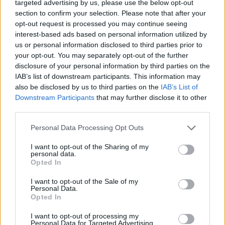
targeted advertising by us, please use the below opt-out
παραλία.
section to confirm your selection. Please note that after your
opt-out request is processed you may continue seeing
Φύλαξη και Πρόληψη Παράνομων Δραστηριοτήτων:
interest-based ads based on personal information utilized by
Κατά την καθημερινή φύλαξη την περίοδο Ιούνιος-
us or personal information disclosed to third parties prior to
Οκτώβριος 2024, οι εκπαιδευμένοι φύλακες κάλυψαν
your opt-out. You may separately opt-out of the further
2.448 ώρες εργασίας, ενώ κατέγραψαν 450 περιστατικά
disclosure of your personal information by third parties on the
παράνομων δραστηριοτήτων στην ευρύτερη περιοχή των
IAB’s list of downstream participants. This information may
Σεκανίων.
also be disclosed by us to third parties on the
IAB’s List of
Downstream Participants
that may further disclose it to other
third parties.
Αντιδιαβρωτικά και Πυροπροστατευτικά Έργα:
Με
στόχο τη μείωση και τον έλεγχο της διάβρωσης, το WWF
Personal Data Processing Opt Outs
πραγματοποίησε μικρής κλίμακας αντιδιαβρωτικά έργα,
I want to opt-out of the Sharing of my
συντηρώντας και αποκαθιστώντας το δίκτυο των 25
personal data.
καναλιών συγκράτησης ιζημάτων και φυσικών εμποδίων
Opted In
στην περιοχή των Σεκανίων*. Παράλληλα, ενισχύθηκε η
πυροπροστασία στην περιοχή γύρω από την παραλία.
I want to opt-out of the Sale of my
Personal Data.
Opted In
Καθαρισμός Παραλίας:
Τα Σεκάνια αποτελούν ζώνη
απολύτου προστασίας, όπου η πρόσβαση επιτρέπεται
I want to opt-out of processing my
μόνο για επιστημονική έρευνα. Εξαίρεση μία μέρα το
Personal Data for Targeted Advertising.