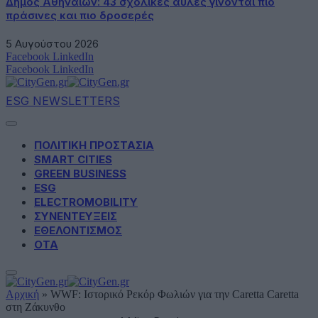
Δήμος Αθηναίων: 43 σχολικές αυλές γίνονται πιο
πράσινες και πιο δροσερές
5 Αυγούστου 2026
Facebook
LinkedIn
Facebook
LinkedIn
ESG NEWSLETTERS
ΠΟΛΙΤΙΚΗ ΠΡΟΣΤΑΣΙΑ
SMART CITIES
GREEN BUSINESS
ESG
ELECTROMOBILITY
ΣΥΝΕΝΤΕΥΞΕΙΣ
ΕΘΕΛΟΝΤΙΣΜΟΣ
ΟΤΑ
Αρχική
»
WWF: Ιστορικό Ρεκόρ Φωλιών για την Caretta Caretta
στη Ζάκυνθο