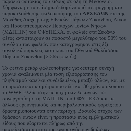
παραλία ωοτοκίας του είδους σε όλη τη Μεσόγειο.
Σύμφωνα με τα επίσημα δεδομένα από τα προγράμματα
παρακολούθησης φωλεοποίησης του
ΑΡΧΕΛΩΝ
και της
Μονάδας Διαχείρισης Εθνικών Πάρκων Ζακύνθου, Αίνου
και Προστατευόμενων Περιοχών Ιονίων Νήσων
(ΜΔΠΠΙΝ) του ΟΦΥΠΕΚΑ, οι φωλιές στα Σεκάνια
φέτος αντιστοιχούν σε ποσοστό μεγαλύτερο του 50% του
συνόλου των φωλιών που καταγράφηκαν στις έξι
συνολικά παραλίες ωοτοκίας του Εθνικού Θαλάσσιου
Πάρκου Ζακύνθου (2.365 φωλιές).
Το φετινό ρεκόρ φωλεοποίησης για δεύτερη συνεχή
χρονιά αναδεικνύει μία τάση εξισορρόπησης του
πληθυσμού καιείναι συνδεδεμένο, μεταξύ άλλων, και με
τα προστατευτικά μέτρα που εδώ και 30 χρόνια υλοποιεί
το WWF Ελλάς στην περιοχή των Σεκανίων, σε
συνεργασία με τη ΜΔΠΠΙΝ του ΟΦΥΠΕΚΑ και με
άλλους ερευνητικούς και περιβαλλοντικούς φορείς που
δραστηριοποιούνται στην περιοχή. Βασικός στόχος των
δράσεων αυτών είναι η προστασία ενός εμβληματικού
είδους που εξαρταται πλήρως από την
αποτελεσματικότητα της εφαρμογής των δράσεων