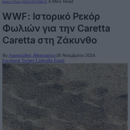
4 Mins Read
Editor's Picks
ΕΘΕΛΟΝΤΙΣΜΟΣ
WWF: Ιστορικό Ρεκόρ
Φωλιών για την Caretta
Caretta στη Ζάκυνθο
By
Λασκούδης Αθανάσιος
26 Νοεμβρίου 2024
Facebook
Twitter
LinkedIn
Email