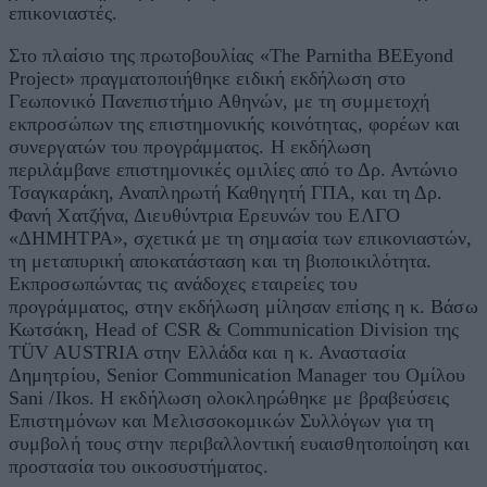
επικονιαστές.
Στο πλαίσιο της πρωτοβουλίας «The Parnitha BEEyond
Project» πραγματοποιήθηκε ειδική εκδήλωση στο
Γεωπονικό Πανεπιστήμιο Αθηνών, με τη συμμετοχή
εκπροσώπων της επιστημονικής κοινότητας, φορέων και
συνεργατών του προγράμματος. Η εκδήλωση
περιλάμβανε επιστημονικές ομιλίες από το Δρ. Αντώνιο
Τσαγκαράκη, Αναπληρωτή Καθηγητή ΓΠΑ, και τη Δρ.
Φανή Χατζήνα, Διευθύντρια Ερευνών του ΕΛΓΟ
«ΔΗΜΗΤΡΑ», σχετικά με τη σημασία των επικονιαστών,
τη μεταπυρική αποκατάσταση και τη βιοποικιλότητα.
Εκπροσωπώντας τις ανάδοχες εταιρείες του
προγράμματος, στην εκδήλωση μίλησαν επίσης η κ. Βάσω
Κωτσάκη, Head of CSR & Communication Division της
TÜV AUSTRIA στην Ελλάδα και η κ. Αναστασία
Δημητρίου, Senior Communication Manager του Ομίλου
Sani /Ikos. H εκδήλωση ολοκληρώθηκε με βραβεύσεις
Επιστημόνων και Μελισσοκομικών Συλλόγων για τη
συμβολή τους στην περιβαλλοντική ευαισθητοποίηση και
προστασία του οικοσυστήματος.