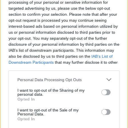
processing of your personal or sensitive information for
προστασία των άγριων επικονιαστών και τη διατήρηση της
targeted advertising by us, please use the below opt-out
οικολογικής ισορροπίας».
section to confirm your selection. Please note that after your
Ο κ. Ιωάννης Καλλιάς, Country Manager της TÜV
opt-out request is processed you may continue seeing
AUSTRIA στην Ελλάδα δήλωσε σχετικά: «Το “Parnitha
interest-based ads based on personal information utilized by
BEEyond Project” αποδεικνύει στην πράξη πως η
us or personal information disclosed to third parties prior to
συνεργασία μεταξύ επιχειρήσεων, επιστημονικής
your opt-out. You may separately opt-out of the further
κοινότητας και κοινωνίας μπορεί να δημιουργήσει
disclosure of your personal information by third parties on the
ουσιαστικό περιβαλλοντικό αποτύπωμα. Για την TÜV
IAB’s list of downstream participants. This information may
AUSTRIA στην Ελλάδα, η βιωσιμότητα δεν αποτελεί
also be disclosed by us to third parties on the
IAB’s List of
απλώς στρατηγική προτεραιότητα, αλλά δέσμευση για
Downstream Participants
that may further disclose it to other
δράσεις με μακροπρόθεσμη αξία για το περιβάλλον και
third parties.
τις επόμενες γενιές. H βιωσιμότητα και η αειφορία δεν
είναι για εμάς επικοινωνία αλλά αποτελέσματα. Και τα
Personal Data Processing Opt Outs
πρώτα αποτελέσματα του έργου μάς γεμίζουν αισιοδοξία
I want to opt-out of the Sharing of my
για το μέλλον της Πάρνηθας και της βιοποικιλότητας στη
personal data.
χώρα μας».
Opted In
Από την πλευράς της, η κ. Ελένη Ανδρεάδη, ESG
I want to opt-out of the Sale of my
Personal Data.
Executive Director του Ομίλου Sani/Ikos, ανέφερε: «Η
Opted In
προστασία της βιοποικιλότητας και η αποκατάσταση
οικοσυστημάτων όπως η Πάρνηθα απαιτούν