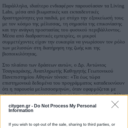
Παράλληλα, ιδιαίτερο ενδιαφέρον παρουσίασαν τα Living
Labs, μέσα από βιωματικές και εκπαιδευτικές
δραστηριότητες για παιδιά, με στόχο την εξοικείωσή τους
με τον κόσμο της μέλισσας, τη σημασία της επικονίασης
και την ανάγκη προστασίας του φυσικού περιβάλλοντος.
Μέσα από διαδραστικές εμπειρίες, οι μικροί
συμμετέχοντες είχαν την ευκαιρία να γνωρίσουν τον ρόλο
των μελισσών στη διατήρηση της ζωής και της
βιοποικιλότητας.
Στο πλαίσιο των δράσεων αυτών, ο Δρ. Αντώνιος
Τσαγκαράκης, Αναπληρωτής Καθηγητής Γεωπονικού
Πανεπιστημίου Αθηνών τόνισε: «Τα έως τώρα
επιστημονικά δεδομένα του προγράμματος καταδεικνύουν
ότι η παρουσία μελισσοσμηνών, όταν εφαρμόζεται με
ελεγχόμενο και ισορροπημένο τρόπο, μπορεί να συμβάλει
θετικά στην ενίσχυση της βιοποικιλότητας σε περιοχές
citygen.gr -
Do Not Process My Personal
μεταπυρικής αναγέννησης. Η έρευνά μας συνεχίζεται με
Information
στόχο να τεκμηριώσουμε περαιτέρω τον ρόλο της
μελισσοκομίας ως εργαλείου οικολογικής
If you wish to opt-out of the sale, sharing to third parties, or
αποκατάστασης, διασφαλίζοντας παράλληλα την