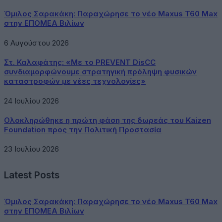
Όμιλος Σαρακάκη: Παραχώρησε το νέο Maxus T60 Max
στην ΕΠΟΜΕΑ Βιλίων
6 Αυγούστου 2026
Στ. Καλαφάτης: «Με το PREVENT DisCC
συνδιαμορφώνουμε στρατηγική πρόληψη φυσικών
καταστροφών με νέες τεχνολογίες»
24 Ιουλίου 2026
Ολοκληρώθηκε η πρώτη φάση της δωρεάς του Kaizen
Foundation προς την Πολιτική Προστασία
23 Ιουλίου 2026
Latest Posts
Όμιλος Σαρακάκη: Παραχώρησε το νέο Maxus T60 Max
στην ΕΠΟΜΕΑ Βιλίων