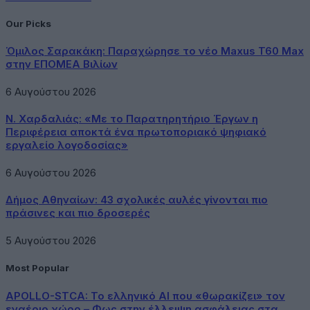
Our Picks
Όμιλος Σαρακάκη: Παραχώρησε το νέο Maxus T60 Max
στην ΕΠΟΜΕΑ Βιλίων
6 Αυγούστου 2026
Ν. Χαρδαλιάς: «Με το Παρατηρητήριο Έργων η
Περιφέρεια αποκτά ένα πρωτοποριακό ψηφιακό
εργαλείο λογοδοσίας»
6 Αυγούστου 2026
Δήμος Αθηναίων: 43 σχολικές αυλές γίνονται πιο
πράσινες και πιο δροσερές
5 Αυγούστου 2026
Most Popular
APOLLO-STCA: Το ελληνικό AI που «θωρακίζει» τον
εναέριο χώρο – Φως στην έλλειψη ασφάλειας στα