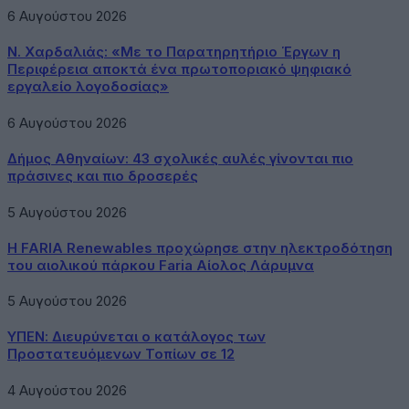
6 Αυγούστου 2026
Ν. Χαρδαλιάς: «Με το Παρατηρητήριο Έργων η
Περιφέρεια αποκτά ένα πρωτοποριακό ψηφιακό
εργαλείο λογοδοσίας»
6 Αυγούστου 2026
Δήμος Αθηναίων: 43 σχολικές αυλές γίνονται πιο
πράσινες και πιο δροσερές
5 Αυγούστου 2026
Η FARIA Renewables προχώρησε στην ηλεκτροδότηση
του αιολικού πάρκου Faria Αίολος Λάρυμνα
5 Αυγούστου 2026
ΥΠΕΝ: Διευρύνεται ο κατάλογος των
Προστατευόμενων Τοπίων σε 12
4 Αυγούστου 2026