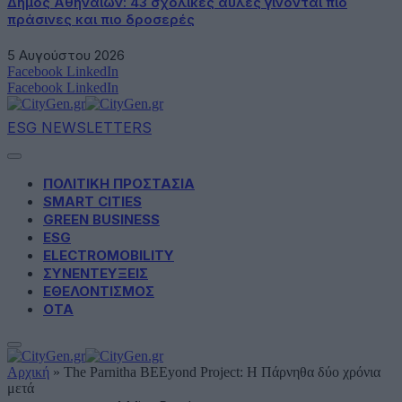
Δήμος Αθηναίων: 43 σχολικές αυλές γίνονται πιο
πράσινες και πιο δροσερές
5 Αυγούστου 2026
Facebook
LinkedIn
Facebook
LinkedIn
ESG NEWSLETTERS
ΠΟΛΙΤΙΚΗ ΠΡΟΣΤΑΣΙΑ
SMART CITIES
GREEN BUSINESS
ESG
ELECTROMOBILITY
ΣΥΝΕΝΤΕΥΞΕΙΣ
ΕΘΕΛΟΝΤΙΣΜΟΣ
ΟΤΑ
Αρχική
»
The Parnitha BEEyond Project: Η Πάρνηθα δύο χρόνια
μετά