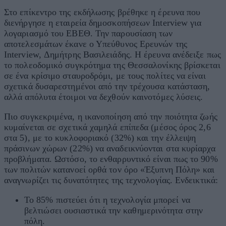
Στο επίκεντρο της εκδήλωσης βρέθηκε η έρευνα που
διενήργησε η εταιρεία δημοσκοπήσεων Interview για
λογαριασμό του ΕΒΕΘ. Την παρουσίαση των
αποτελεσμάτων έκανε ο Υπεύθυνος Ερευνών της
Interview, Δημήτρης Βασιλειάδης. Η έρευνα ανέδειξε πως
το πολεοδομικό συγκρότημα της Θεσσαλονίκης βρίσκεται
σε ένα κρίσιμο σταυροδρόμι, με τους πολίτες να είναι
σχετικά δυσαρεστημένοι από την τρέχουσα κατάσταση,
αλλά απόλυτα έτοιμοι να δεχθούν καινοτόμες λύσεις.
Πιο συγκεκριμένα, η ικανοποίηση από την ποιότητα ζωής
κυμαίνεται σε σχετικά χαμηλά επίπεδα (μέσος όρος 2,6
στα 5), με το κυκλοφοριακό (32%) και την έλλειψη
πράσινων χώρων (22%) να αναδεικνύονται στα κυρίαρχα
προβλήματα. Ωστόσο, το ενθαρρυντικό είναι πως το 90%
των πολιτών κατανοεί ορθά τον όρο «Έξυπνη Πόλη» και
αναγνωρίζει τις δυνατότητες της τεχνολογίας. Ενδεικτικά:
Το 85% πιστεύει ότι η τεχνολογία μπορεί να
βελτιώσει ουσιαστικά την καθημερινότητα στην
πόλη.