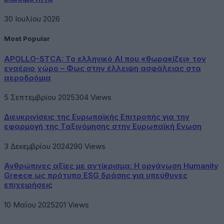
30 Ιουλίου 2026
Most Popular
APOLLO-STCA: Το ελληνικό AI που «θωρακίζει» τον
εναέριο χώρο – Φως στην έλλειψη ασφάλειας στα
αεροδρόμια
5 Σεπτεμβρίου 2025
304
Views
Διευκρινίσεις της Ευρωπαϊκής Επιτροπής για την
εφαρμογή της Ταξινόμησης στην Ευρωπαϊκή Ενωση
3 Δεκεμβρίου 2024
290
Views
Ανθρώπινες αξίες με αντίκρισμα: Η οργάνωση Humanity
Greece ως πρότυπο ESG δράσης για υπεύθυνες
επιχειρήσεις
10 Μαΐου 2025
201
Views