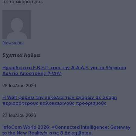
με το ακροατήριο.
Newsroom
Σχετικά Άρθρα
Ημερίδα στο Ε.Β.Ε.Π. από την Α.Α.Δ.Ε. για το Ψηφιακό
Δελτίο Αποστολής (ΨΔΑ)
28 Ιουλίου 2026
Η Wolt φέρνει την ευκολία των αγορών σε ακόμη
περισσότερους καλοκαιρινούς προορισμούς
27 Ιουλίου 2026
InfoCom World 2026: «Connected Intelligence: Gateway
to the New Reality!» στις 8 Δεκεμβρίου!