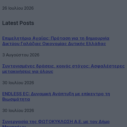
26 Ιουλίου 2026
Latest Posts
Επιμελητήριο Αχαΐας: Πρόταση για τη δημιουργία
Δικτύου Γαλάζιας Οικονομίας Δυτικής Ελλάδας
3 Αυγούστου 2026
Συντονισμένες δράσεις, κοινός στόχος: Ασφαλέστερες
μετακινήσεις για όλους
30 Ιουλίου 2026
ENDLESS EC: Δυναμική Ανάπτυξη με επίκεντρο τη
Βιωσιμότητα
30 Ιουλίου 2026
Συνεργασία της ΦΩΤΟΚΥΚΛΩΣΗ Α.Ε. με τον Δήμο
Μεγαρέων