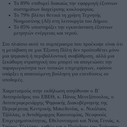
Το 89% επιθυμεί διακαώς την εφαρμογή έξυπνων
συστημάτων διαχείρισης κυκλοφορίας.
Το 79% βλέπει θετικά τη χρήση Τεχνητής
Νοημοσύνης (AI) στη λειτουργία του Δήμου.
Το 85% υποστηρίζει την εγκατάσταση έξυπνων
μετρητών ενέργειας και νερού.
Στο πλαίσιο αυτό το συμπέρασμα που προέκυψε είναι ότι
η μετάβαση σε μια Έξυπνη Πόλη δεν προϋποθέτει μόνο
μια ψηφιακή ή περιβαλλοντική αναβάθμιση, αλλά μια
ξεκάθαρη στρατηγική που μπορεί να απογειώσει την
παραγωγικότητα των τοπικών επιχειρήσεων, εφόσον
υπάρξει η απαιτούμενη βούληση για επενδύσεις σε
υποδομές.
Χαιρετισμούς στην εκδήλωση απηύθυναν ο Β΄
Αντιπρόεδρος του ΕΒΕΘ, κ. Πάνος Μενεξόπουλος, ο
Αντιπεριφερειάρχης Ψηφιακής Διακυβέρνησης της
Περιφέρειας Κεντρικής Μακεδονίας, κ. Νικόλαος
Τζόλλας, ο Αντιδήμαρχος Καινοτομίας, Νεοφυούς
Επιχειρηματικότητας, Εθελοντισμού και Νέας Γενιάς, κ.
Σπύρος Τζελέπης, καθώς και ο Πρόεδρος του Τμήματος