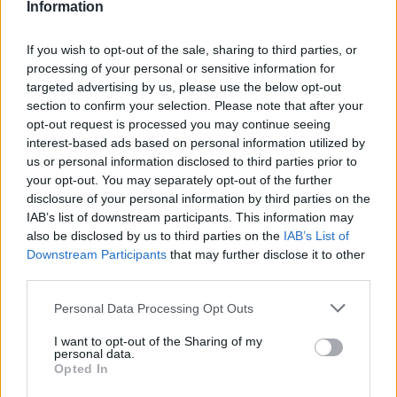
βρίσκεται στο ίδιο χαμηλό επίπεδο “έξυπνης πόλης” με
Information
την υπόλοιπη Ελλάδα. Το επόμενο βήμα, τόνισε, είναι η
αξιοποίηση δεδομένων για να προβλέπονται οι ανάγκες
If you wish to opt-out of the sale, sharing to third parties, or
των πολιτών, φέρνοντας ως παράδειγμα την οργάνωση
processing of your personal or sensitive information for
πολυτροπικών ταξιδιών ή την πληροφόρηση για
targeted advertising by us, please use the below opt-out
διαθέσιμες θέσεις στάθμευσης. Παρότι αναγνώρισε
section to confirm your selection. Please note that after your
σημαντικές “έξυπνες” εξαιρέσεις, όπως η εφαρμογή
opt-out request is processed you may continue seeing
κυκλοφοριακής πρόβλεψης του ΕΚΕΤΑ και τα συστήματα
interest-based ads based on personal information utilized by
της ΕΥΑΘ, ξεκαθάρισε πως για την ευρεία εφαρμογή
us or personal information disclosed to third parties prior to
τέτοιων λύσεων απαιτείται η δημιουργία ενός “Open Data
your opt-out. You may separately opt-out of the further
Portal” προσβάσιμου από φορείς, επιχειρήσεις και
disclosure of your personal information by third parties on the
πανεπιστήμια.
IAB’s list of downstream participants. This information may
also be disclosed by us to third parties on the
IAB’s List of
Από την πλευρά της ακαδημαϊκής κοινότητας, ο
Downstream Participants
that may further disclose it to other
Αναπληρωτής Καθηγητής του Τμήματος Πολιτικών
third parties.
Μηχανικών του ΑΠΘ, κ. Ιωάννης Πολίτης, στάθηκε στη
διαχρονικότητα του κυκλοφοριακού προβλήματος. Έκανε
Personal Data Processing Opt Outs
ιδιαίτερη μνεία στη δραματική πτώση χρήσης των Μέσων
Μαζικής Μεταφοράς, που σήμερα βρίσκεται μόλις στο
I want to opt-out of the Sharing of my
personal data.
15% (έναντι 39% το 2000). Εξήγησε ότι στην
Opted In
«πυρίκαυστο ζώνη» του κέντρου υπάρχουν 4.000 νόμιμες
θέσεις στάθμευσης και πρότεινε κανονιστικούς