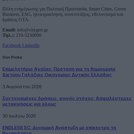
Πύλη ενημέρωσης για Πολιτική Προστασία, Smart Cities, Green
Business, ESG, ηλεκτροκίνηση, συνεντεύξεις, εθελοντισμό και
δράσεις ΟΤΑ.
Email:
info@citygen.gr
Τηλ.::
210-5230000
Facebook
LinkedIn
Our Picks
Επιμελητήριο Αχαΐας: Πρόταση για τη δημιουργία
Δικτύου Γαλάζιας Οικονομίας Δυτικής Ελλάδας
3 Αυγούστου 2026
Συντονισμένες δράσεις, κοινός στόχος: Ασφαλέστερες
μετακινήσεις για όλους
30 Ιουλίου 2026
ENDLESS EC: Δυναμική Ανάπτυξη με επίκεντρο τη
Βιωσιμότητα