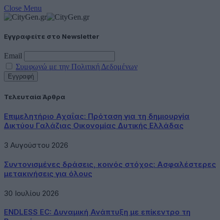
Close Menu
Εγγραφείτε στο Newsletter
Email
Συμφωνώ με την Πολιτική Δεδομένων
Τελευταία Άρθρα
Επιμελητήριο Αχαΐας: Πρόταση για τη δημιουργία
Δικτύου Γαλάζιας Οικονομίας Δυτικής Ελλάδας
3 Αυγούστου 2026
Συντονισμένες δράσεις, κοινός στόχος: Ασφαλέστερες
μετακινήσεις για όλους
30 Ιουλίου 2026
ENDLESS EC: Δυναμική Ανάπτυξη με επίκεντρο τη