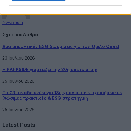
Newsroom
Σχετικά Άρθρα
Δύο σημαντικές ESG διακρίσεις για τον Όμιλο Quest
23 Ιουλίου 2026
Η PARKSIDE γιορτάζει την 30ή επέτειό της
25 Ιουνίου 2026
Το CRI αναδεικνύει για 18η χρονιά τις επιχειρήσεις με
βιώσιμες πρακτικές & ESG στρατηγική
25 Ιουνίου 2026
Latest Posts