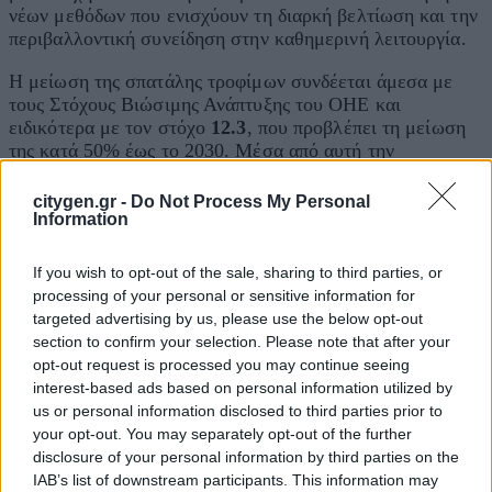
νέων μεθόδων που ενισχύουν τη διαρκή βελτίωση και την
περιβαλλοντική συνείδηση στην καθημερινή λειτουργία.
Η μείωση της σπατάλης τροφίμων συνδέεται άμεσα με
τους Στόχους Βιώσιμης Ανάπτυξης του ΟΗΕ και
ειδικότερα με τον στόχο
12.3
, που προβλέπει τη μείωση
της κατά 50% έως το 2030. Μέσα από αυτή την
πιστοποίηση, το Golf Privé ευθυγραμμίζεται έμπρακτα με
τις διεθνείς αυτές κατευθύνσεις.
citygen.gr -
Do Not Process My Personal
Information
Η κ.
Μαρία Αγαπητού
,
Head
of
Management
Systems
&
Products
Certification
Division
της
T
Ü
V
AUSTRIA
If you wish to opt-out of the sale, sharing to third parties, or
Hellas
, δήλωσε:
«Η πιστοποίηση “No Food Waste”
processing of your personal or sensitive information for
αναδεικνύει τη σημασία της ουσιαστικής δέσμευσης των
targeted advertising by us, please use the below opt-out
επιχειρήσεων στον υπεύθυνο χειρισμό της σπατάλης των
section to confirm your selection. Please note that after your
τροφίμων. Το Golf Privé εφαρμόζει στην πράξη ένα
opt-out request is processed you may continue seeing
ολοκληρωμένο σύστημα, που συνδυάζει την ασφάλεια
interest-based ads based on personal information utilized by
τροφίμων, τη μείωση της σπατάλης τους και τη βιώσιμη
us or personal information disclosed to third parties prior to
λειτουργία της επιχείρησης, σύμφωνα με διεθνή πρότυπα
your opt-out. You may separately opt-out of the further
και μετρήσιμα αποτελέσματα. Η TÜV AUSTRIA στηρίζει
disclosure of your personal information by third parties on the
και πιστοποιεί πρωτοβουλίες που δημιουργούν πραγματικό
IAB’s list of downstream participants. This information may