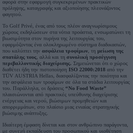
αφορά στην εφαρμογή συγκεκριμένων πρακτικών
πρόληψης, καταγραφής και αξιοποίησης πλεονάζοντος
φαγητού.
Το Golf Privé, ένας από τους πλέον αναγνωρίσιμους
χώρους εκδηλώσεων στα νότια προάστια, ενσωματώνει τη
βιωσιμότητα στον πυρήνα της λειτουργίας του,
εφαρμόζοντας ένα ολοκληρωμένο σύστημα διαδικασιών,
που καλύπτει την
ασφάλεια τροφίμων
, τη
μείωση της
σπατάλης τους
, αλλά και τη
συνολική προσέγγιση
περιβαλλοντικής διαχείρισης.
Σημειώνεται ότι ο χώρος
διαθέτει ήδη την πιστοποίηση
ISO 22000:2018
από την
TÜV AUSTRIA Hellas, διασφαλίζοντας την ποιότητα και
την ασφάλεια των τροφίμων σε όλα τα στάδια λειτουργίας
του. Παράλληλα, οι δράσεις
“No Food Waste”
πλαισιώνονται από πρακτικές υπεύθυνης διαχείρισης
ενέργειας και νερού, βιώσιμων προμηθειών και
απορριμμάτων, στο πλαίσιο μιας ενιαίας στρατηγικής
βιώσιμης ανάπτυξης.
Ιδιαίτερη έμφαση δίνεται και στον ανθρώπινο παράγοντα,
με συνεχή εκπαίδευση του προσωπικού και υιοθέτηση