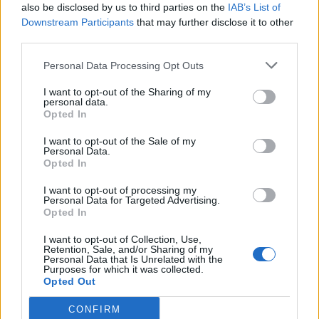
περιβαλλοντικό και κοινωνικό αποτύπωμα».
also be disclosed by us to third parties on the
IAB’s List of
Downstream Participants
that may further disclose it to other
Από την πλευρά της, η κ.
Κωνσταντία Σταυρακοπούλου
,
third parties.
Quality Assurance Manager, Golf Privé
ανέφερε:
«Η
βιωσιμότητα για το Golf Privé δεν είναι μια αποσπασματική
Personal Data Processing Opt Outs
ενέργεια, αλλά μια διαρκής δέσμευση. Η συνεργασία με την
TÜV AUSTRIA και το “Μπορούμε” ενισχύει την
I want to opt-out of the Sharing of my
personal data.
προσπάθειά μας να λειτουργούμε με σεβασμό προς το
Opted In
περιβάλλον και την κοινωνία, χωρίς εκπτώσεις στην
ποιότητα και τη φιλοξενία».
I want to opt-out of the Sale of my
Personal Data.
Με τη συγκεκριμένη πιστοποίηση, το Golf Privé
Opted In
ενδυναμώνει τη θέση του ως ένας σύγχρονος χώρος
εκδηλώσεων που ανταποκρίνεται στις αυξανόμενες
I want to opt-out of processing my
Personal Data for Targeted Advertising.
απαιτήσεις επισκεπτών και συνεργατών για υπεύθυνες και
Opted In
βιώσιμες πρακτικές, αποδεικνύοντας ότι η υψηλή
αισθητική μπορεί να συνυπάρχει με ουσιαστικό
I want to opt-out of Collection, Use,
Retention, Sale, and/or Sharing of my
περιβαλλοντικό και κοινωνικό αποτύπωμα.
Personal Data that Is Unrelated with the
Purposes for which it was collected.
Golf Privé
TÜV AUSTRIA Hellas
Κωνσταντία Σταυρακοπούλου
Opted Out
Μαρία Αγαπητού
CONFIRM