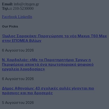
Email:
info@citygen.gr
Τηλ.::
210-5230000
Facebook
LinkedIn
Our Picks
Όμιλος Σαρακάκη: Παραχώρησε το νέο Maxus T60 Max
στην ΕΠΟΜΕΑ Βιλίων
6 Αυγούστου 2026
Ν. Χαρδαλιάς: «Με το Παρατηρητήριο Έργων η
Περιφέρεια αποκτά ένα πρωτοποριακό ψηφιακό
εργαλείο λογοδοσίας»
6 Αυγούστου 2026
Δήμος Αθηναίων: 43 σχολικές αυλές γίνονται πιο
πράσινες και πιο δροσερές
5 Αυγούστου 2026