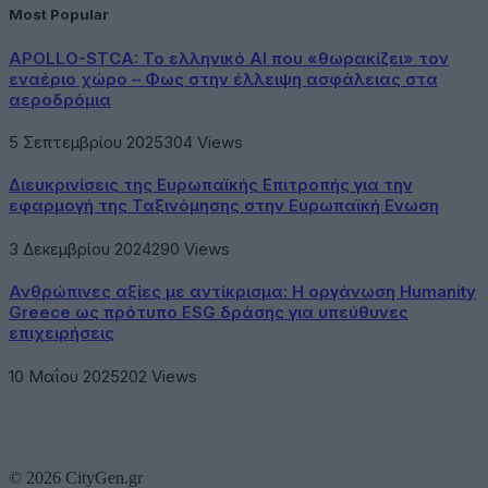
Most Popular
APOLLO-STCA: Το ελληνικό AI που «θωρακίζει» τον
εναέριο χώρο – Φως στην έλλειψη ασφάλειας στα
αεροδρόμια
5 Σεπτεμβρίου 2025
304
Views
Διευκρινίσεις της Ευρωπαϊκής Επιτροπής για την
εφαρμογή της Ταξινόμησης στην Ευρωπαϊκή Ενωση
3 Δεκεμβρίου 2024
290
Views
Ανθρώπινες αξίες με αντίκρισμα: Η οργάνωση Humanity
Greece ως πρότυπο ESG δράσης για υπεύθυνες
επιχειρήσεις
10 Μαΐου 2025
202
Views
© 2026 CityGen.gr