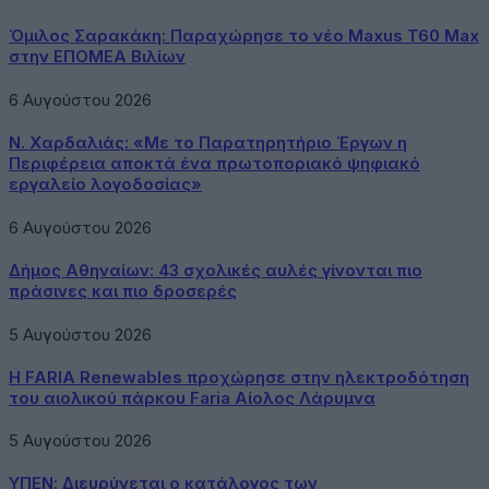
Όμιλος Σαρακάκη: Παραχώρησε το νέο Maxus T60 Max
στην ΕΠΟΜΕΑ Βιλίων
6 Αυγούστου 2026
Ν. Χαρδαλιάς: «Με το Παρατηρητήριο Έργων η
Περιφέρεια αποκτά ένα πρωτοποριακό ψηφιακό
εργαλείο λογοδοσίας»
6 Αυγούστου 2026
Δήμος Αθηναίων: 43 σχολικές αυλές γίνονται πιο
πράσινες και πιο δροσερές
5 Αυγούστου 2026
Η FARIA Renewables προχώρησε στην ηλεκτροδότηση
του αιολικού πάρκου Faria Αίολος Λάρυμνα
5 Αυγούστου 2026
ΥΠΕΝ: Διευρύνεται ο κατάλογος των