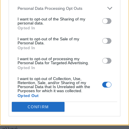
Personal Data Processing Opt Outs
I want to opt-out of the Sharing of my
Ποιο είναι το πιο σημαντικό εύρημα ή η πιο
personal data.
ενδιαφέρουσα τάση που αναδείχθηκε από τις
Opted In
πρωτοβουλίες που υποβλήθηκαν στους πιο πρόσφατους
κύκλους των Bravo Awards, και πώς συνδέονται αυτές
I want to opt-out of the Sale of my
Personal Data.
οι τάσεις με τους Παγκόσμιους Στόχους Βιώσιμης
Opted In
Ανάπτυξης (SDGs);
I want to opt-out of processing my
Στους πρόσφατους κύκλους των
Bravo
Sustainability
Personal Data for Targeted Advertising.
Opted In
Dialogue
&
Awards
, παρατηρήσαμε μια ενδιαφέρουσα
αύξηση σε περιβαλλοντικές πρωτοβουλίες, που
I want to opt-out of Collection, Use,
αφορούσαν κυρίως στην
Κυκλική Οικονομία, την
Retention, Sale, and/or Sharing of my
Κλιματική Αλλαγή και την Επικοινωνία των
Personal Data that Is Unrelated with the
Purposes for which it was collected.
Περιβαλλοντικών Δράσεων.
Οι επιχειρήσεις, μέσα από
Opted Out
τις δράσεις τους, δεσμεύονται για την κλιματική
ουδετερότητα και τη μείωση του ανθρακικού
CONFIRM
αποτυπώματος, εργάζονται για τον ψηφιακό
μετασχηματισμό, ενώ μέσω μίας σειράς επενδύσεων,
αναπτύσσουν δράσεις προσαρμογής για την κλιματική
αλλαγή.