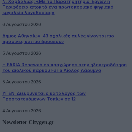
Ν. Χαρδαλιάς: «Με το Παρατηρητήριο Έργων η
Περιφέρεια αποκτά ένα πρωτοποριακό ψηφιακό
εργαλείο λογοδοσίας»
6 Αυγούστου 2026
Δήμος Αθηναίων: 43 σχολικές αυλές γίνονται πιο
πράσινες και πιο δροσερές
5 Αυγούστου 2026
Η FARIA Renewables προχώρησε στην ηλεκτροδότηση
του αιολικού πάρκου Faria Αίολος Λάρυμνα
5 Αυγούστου 2026
ΥΠΕΝ: Διευρύνεται ο κατάλογος των
Προστατευόμενων Τοπίων σε 12
4 Αυγούστου 2026
Newsletter Citygen.gr