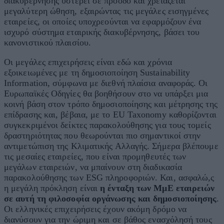
διακυβέρνησης υστερεί σε πρόοδο και χρειάζεται
μεγαλύτερη ώθηση, εξαιρώντας τις μεγάλες εισηγμένες
εταιρείες, οι οποίες υποχρεούνται να εφαρμόζουν ένα
ισχυρό σύστημα εταιρικής διακυβέρνησης, βάσει του
κανονιστικού πλαισίου.
Οι μεγάλες επιχειρήσεις είναι εδώ και χρόνια
εξοικειωμένες με τη δημοσιοποίηση Sustainability
Information, σύμφωνα με διεθνή πλαίσια αναφοράς. Oι
Ευρωπαϊκές Οδηγίες θα βοηθήσουν στο να υπάρξει μια
κοινή βάση στον τρόπο δημοσιοποίησης και μέτρησης της
επίδρασης και, βέβαια, με το EU Taxonomy καθορίζονται
συγκεκριμένοι δείκτες παρακολούθησης για τους τομείς
δραστηριότητας που θεωρούνται πιο σημαντικοί στην
αντιμετώπιση της Κλιματικής Αλλαγής. Σήμερα βλέπουμε
τις μεσαίες εταιρείες, που είναι προμηθευτές των
μεγάλων εταιρειών, να μπαίνουν στη διαδικασία
παρακολούθησης των ESG πληροφοριών. Και, ασφαλώ,ς
η μεγάλη πρόκληση είναι
η ένταξη των ΜμΕ εταιρειών
σε αυτή τη φιλοσοφία
οργάνωσης και δημοσιοποίησης
.
Οι ελληνικές επιχειρήσεις έχουν ακόμη δρόμο να
διανύσουν για την ώριμη και σε βάθος ενασχόλησή τους