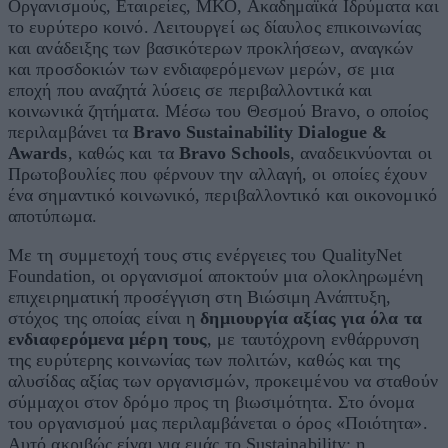
Οργανισμούς, Εταιρείες, ΜΚΟ, Ακαδημαϊκά Ιδρύματα και
το ευρύτερο κοινό. Λειτουργεί ως δίαυλος επικοινωνίας
και ανάδειξης των βασικότερων προκλήσεων, αναγκών
και προσδοκιών των ενδιαφερόμενων μερών, σε μια
εποχή που αναζητά λύσεις σε περιβαλλοντικά και
κοινωνικά ζητήματα. Μέσω του Θεσμού Bravo, o οποίος
περιλαμβάνει τα
Bravo
Sustainability
Dialogue
&
Awards
, καθώς και τα
Bravo
Schools
, αναδεικνύονται οι
Πρωτοβουλίες που φέρνουν την αλλαγή, οι οποίες έχουν
ένα σημαντικό κοινωνικό, περιβαλλοντικό και οικονομικό
αποτύπωμα.
Με τη συμμετοχή τους στις ενέργειες του QualityNet
Foundation, οι οργανισμοί αποκτούν μια ολοκληρωμένη
επιχειρηματική προσέγγιση στη Βιώσιμη Ανάπτυξη,
στόχος της οποίας είναι η
δημιουργία αξίας για όλα τα
ενδιαφερόμενα μέρη τους
, με ταυτόχρονη ενθάρρυνση
της ευρύτερης κοινωνίας των πολιτών, καθώς και της
αλυσίδας αξίας των οργανισμών, προκειμένου να σταθούν
σύμμαχοι στον δρόμο προς τη βιωσιμότητα. Στο όνομα
του οργανισμού μας περιλαμβάνεται ο όρος «Ποιότητα».
Αυτό ακριβώς είναι για εμάς το Sustainability: η