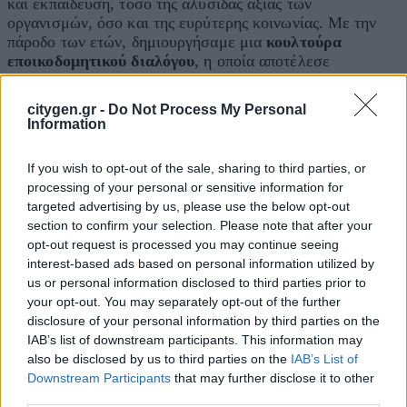
και εκπαίδευση, τόσο της αλυσίδας αξίας των
οργανισμών, όσο και της ευρύτερης κοινωνίας. Με την
πάροδο των ετών, δημιουργήσαμε μια
κουλτούρα
εποικοδομητικού διαλόγου
, η οποία αποτέλεσε
παράδειγμα προς μίμηση και καλή πρακτική για πολλούς
ακόμη οργανισμούς.
citygen.gr -
Do Not Process My Personal
Information
Δημιουργήσαμε, λοιπόν, την ευκαιρία να μπορούν να
συνυπάρχουν διαφορετικά ενδιαφερόμενα μέρη σε έναν
If you wish to opt-out of the sale, sharing to third parties, or
κοινό τόπο, με κοινό όραμα και κοινούς στόχους
για
processing of your personal or sensitive information for
αλλαγή. Εκπρόσωποι Θεσμικών, Επιχειρηματικών,
targeted advertising by us, please use the below opt-out
Ακαδημαϊκών και Κοινωνικών Φορέων, Ευρύ Κοινό και
section to confirm your selection. Please note that after your
Ενεργοί Πολίτες, καθώς και Stakeholders οργανισμών
opt-out request is processed you may continue seeing
όλων των κλάδων της ελληνικής οικονομίας, συμμετέχουν
interest-based ads based on personal information utilized by
όλα αυτά τα χρόνια στον διάλογο και αποτελούν το ισχυρό
us or personal information disclosed to third parties prior to
Δίκτυο Υπεύθυνων Οργανισμών & Ενεργών Πολιτών
your opt-out. You may separately opt-out of the further
του QualityNet Foundation. Οι αριθμοί μιλούν από μόνοι
disclosure of your personal information by third parties on the
τους και αποδεικνύουν το ισχυρό μας αποτύπωμα: 150
IAB’s list of downstream participants. This information may
Θεσμικοί Φορείς, 1.280 Επιχειρήσεις, 345 Οργανισμοί
also be disclosed by us to third parties on the
IAB’s List of
της Κοινωνίας των Πολιτών, 250 Οργανισμοί της Τοπικής
Downstream Participants
that may further disclose it to other
Αυτοδιοίκησης, 4.500 Σχολικές Μονάδες και 50.000
third parties.
Ενεργοί Πολίτες!