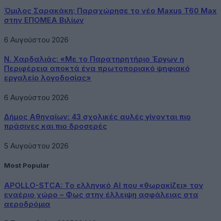
Όμιλος Σαρακάκη: Παραχώρησε το νέο Maxus T60 Max
στην ΕΠΟΜΕΑ Βιλίων
6 Αυγούστου 2026
Ν. Χαρδαλιάς: «Με το Παρατηρητήριο Έργων η
Περιφέρεια αποκτά ένα πρωτοποριακό ψηφιακό
εργαλείο λογοδοσίας»
6 Αυγούστου 2026
Δήμος Αθηναίων: 43 σχολικές αυλές γίνονται πιο
πράσινες και πιο δροσερές
5 Αυγούστου 2026
Most Popular
APOLLO-STCA: Το ελληνικό AI που «θωρακίζει» τον
εναέριο χώρο – Φως στην έλλειψη ασφάλειας στα
αεροδρόμια