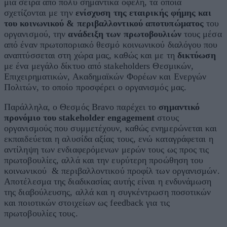
μια σειρά από πολύ σημαντικά οφέλη, τα οποία
σχετίζονται με την
ενίσχυση της εταιρικής φήμης και
του κοινωνικού & περιβαλλοντικού αποτυπώματος
του
οργανισμού, την
ανάδειξη των πρωτοβουλιών
τους μέσα
από έναν πρωτοποριακό θεσμό κοινωνικού διαλόγου που
αναπτύσσεται στη χώρα μας, καθώς και με τη
δικτύωση
με ένα μεγάλο δίκτυο από stakeholders Θεσμικών,
Επιχειρηματικών, Ακαδημαϊκών Φορέων και Ενεργών
Πολιτών, το οποίο προσφέρει ο οργανισμός μας.
Παράλληλα, ο Θεσμός Bravo παρέχει το
σημαντικό
προνόμιο του
stakeholder
engagement
στους
οργανισμούς που συμμετέχουν, καθώς ενημερώνεται και
εκπαιδεύεται η αλυσίδα αξίας τους, ενώ καταγράφεται η
αντίληψη των ενδιαφερόμενων μερών τους ως προς τις
πρωτοβουλίες, αλλά και την ευρύτερη προώθηση του
κοινωνικού & περιβαλλοντικού προφίλ των οργανισμών.
Αποτέλεσμα της διαδικασίας αυτής είναι η ενδυνάμωση
της διαβούλευσης, αλλά και η συγκέντρωση ποσοτικών
και ποιοτικών στοιχείων ως feedback για τις
πρωτοβουλίες τους.