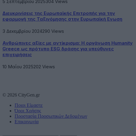
5 Σεπτεμβρίου 2025
304
Views
Διευκρινίσεις της Ευρωπαϊκής Επιτροπής για την
εφαρμογή της Ταξινόμησης στην Ευρωπαϊκή Ενωση
3 Δεκεμβρίου 2024
290
Views
Ανθρώπινες αξίες με αντίκρισμα: Η οργάνωση Humanity
Greece ως πρότυπο ESG δράσης για υπεύθυνες
επιχειρήσεις
10 Μαΐου 2025
202
Views
© 2026 CityGen.gr
Ποιοι Είμαστε
Όροι Χρήσης
Προστασία Προσωπικών Δεδομένων
Επικοινωνία