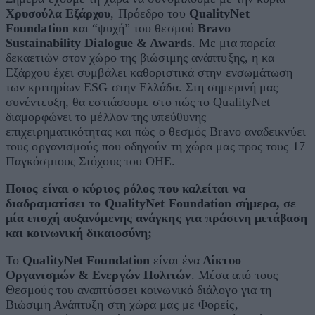
Χρυσούλα Εξάρχου
, Πρόεδρο του
QualityNet
Foundation
και “ψυχή” του θεσμού
Bravo
Sustainability Dialogue & Awards
. Με μια πορεία
δεκαετιών στον χώρο της βιώσιμης ανάπτυξης, η κα
Εξάρχου έχει συμβάλει καθοριστικά στην ενσωμάτωση
των κριτηρίων ESG στην Ελλάδα. Στη σημερινή μας
συνέντευξη, θα εστιάσουμε στο πώς το QualityNet
διαμορφώνει το μέλλον της υπεύθυνης
επιχειρηματικότητας και πώς ο θεσμός Bravo αναδεικνύει
τους οργανισμούς που οδηγούν τη χώρα μας προς τους 17
Παγκόσμιους Στόχους του ΟΗΕ.
Ποιος είναι ο κύριος ρόλος που καλείται να
διαδραματίσει το QualityNet Foundation σήμερα, σε
μία εποχή αυξανόμενης ανάγκης για πράσινη μετάβαση
και κοινωνική δικαιοσύνη;
Το
QualityNet
Foundation
είναι ένα
Δίκτυο
Oργανισμών & Ενεργών Πολιτών
. Μέσα από τους
Θεσμούς του αναπτύσσει κοινωνικό διάλογο για τη
Βιώσιμη Ανάπτυξη στη χώρα μας με Φορείς,