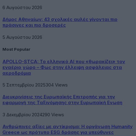
6 Αυγούστου 2026
Δήμος Αθηναίων: 43 σχολικές αυλές γίνονται πιο
πράσινες και πιο δροσερές
5 Αυγούστου 2026
Most Popular
APOLLO-STCA: Το ελληνικό AI που «θωρακίζει» τον
εναέριο χώρο – Φως στην έλλειψη ασφάλειας στα
αεροδρόμια
5 Σεπτεμβρίου 2025
304
Views
Διευκρινίσεις της Ευρωπαϊκής Επιτροπής για την
εφαρμογή της Ταξινόμησης στην Ευρωπαϊκή Ενωση
3 Δεκεμβρίου 2024
290
Views
Ανθρώπινες αξίες με αντίκρισμα: Η οργάνωση Humanity
Greece ως πρότυπο ESG δράσης για υπεύθυνες