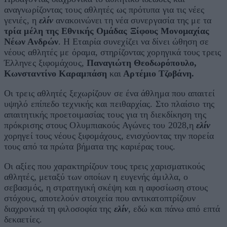
αναγνωρίζοντας τους αθλητές ως πρότυπα για τις νέες
γενιές, η
ελίν
ανακοινώνει τη νέα συνεργασία της με τα
τρία μέλη της Εθνικής Ομάδας Ξίφους Μονομαχίας
Νέων Ανδρών
. Η Εταιρία συνεχίζει να δίνει ώθηση σε
νέους αθλητές με όραμα, στηρίζοντας χορηγικά τους τρεις
Έλληνες ξιφομάχους,
Παναγιώτη Θεοδωρόπουλο,
Κωνσταντίνο Καραμπάση
και
Αρτέμιο Τζοβάνη.
Οι τρεις αθλητές ξεχωρίζουν σε ένα άθλημα που απαιτεί
υψηλό επίπεδο τεχνικής και πειθαρχίας. Στο πλαίσιο της
απαιτητικής προετοιμασίας τους για τη διεκδίκηση της
πρόκρισης στους Ολυμπιακούς Αγώνες του 2028,η
ελίν
χορηγεί τους νέους ξιφομάχους, ενισχύοντας την πορεία
τους από τα πρώτα βήματα της καριέρας τους.
Οι αξίες που χαρακτηρίζουν τους τρεις χαρισματικούς
αθλητές, μεταξύ των οποίων η ευγενής άμιλλα, ο
σεβασμός, η στρατηγική σκέψη και η αφοσίωση στους
στόχους, αποτελούν στοιχεία που αντικατοπτρίζουν
διαχρονικά τη φιλοσοφία της
ελίν
, εδώ και πάνω από επτά
δεκαετίες.