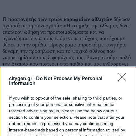
Ο προπονητής των τριών κορυφαίων αθλητών
δήλωσε
σχετικά με τη συνεργασία: «Η στήριξη της
ελίν
μας δίνει
επιπλέον ώθηση να προετοιμαζόμαστε και να
αγωνιζόμαστε για τους επόμενους στόχους που έχουμε
θέσει με την ομάδα. Προχωράμε μπροστά με κινητήριο
δύναμη την προσήλωση και το ψυχικό σθένος που
χαρακτηρίζουν τους ξιφομάχους μας. Ευχαριστούμε πολύ
την Εταιρία που πιστεύει στα παιδιά και μας ενθαρρύνει
να ξεπερνάμε καθημερινά τα όριά μας».
citygen.gr -
Do Not Process My Personal
H
υπεύθυνη Βιώσιμης Ανάπτυξης και Εταιρικής
Information
Εικόνας της
ελίν
, Ράνια Καμπουροπούλου
, δήλωσε:
«Στην
ελίν
πιστεύουμε βαθιά στη σημασία της
If you wish to opt-out of the sale, sharing to third parties, or
στοχοπροσήλωσης και της συνεχούς προσπάθειας. Γι’
processing of your personal or sensitive information for
αυτό και είμαστε ιδιαίτερα υπερήφανοι που στηρίζουμε
targeted advertising by us, please use the below opt-out
τρεις αθλητές που ενσαρκώνουν αυτές τις αξίες, ήδη από
section to confirm your selection. Please note that after your
τα πρώτα βήματα της αθλητικής τους πορείας. Μιας
opt-out request is processed you may continue seeing
πορείας που μας εμπνέει και που μας θυμίζει ότι όπως
interest-based ads based on personal information utilized by
στη ξιφασκία, έτσι και στη ζωή, μόνο μέσα από μικρές ή