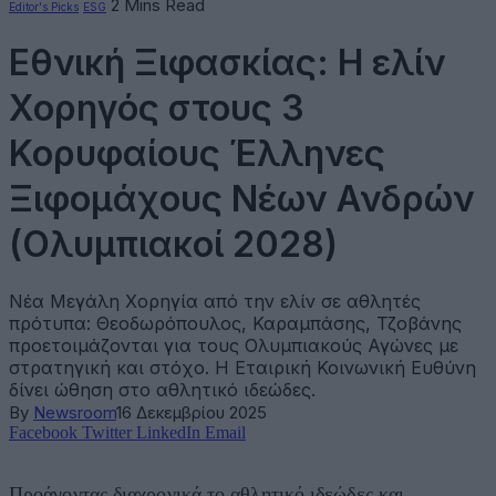
2 Mins Read
Editor's Picks
ESG
Εθνική Ξιφασκίας: Η ελίν
Χορηγός στους 3
Κορυφαίους Έλληνες
Ξιφομάχους Νέων Ανδρών
(Ολυμπιακοί 2028)
Νέα Μεγάλη Χορηγία από την ελίν σε αθλητές
πρότυπα: Θεοδωρόπουλος, Καραμπάσης, Τζοβάνης
προετοιμάζονται για τους Ολυμπιακούς Αγώνες με
στρατηγική και στόχο. Η Εταιρική Κοινωνική Ευθύνη
δίνει ώθηση στο αθλητικό ιδεώδες.
By
Newsroom
16 Δεκεμβρίου 2025
Facebook
Twitter
LinkedIn
Email
Προάγοντας διαχρονικά το αθλητικό ιδεώδες και