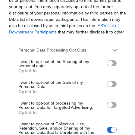
us or personal information disclosed to third parties prior to
μεγάλες μάχες βγαίνουμε δυνατότεροι. Δεσμευόμαστε να
your opt-out. You may separately opt-out of the further
βρισκόμαστε στο πλευρό τους σε κάθε βήμα, σε κάθε
disclosure of your personal information by third parties on the
αγώνα».
IAB’s list of downstream participants. This information may
also be disclosed by us to third parties on the
IAB’s List of
Αρτέμιο Τζοβάνη.
ελίν
Κωνσταντίνο Καραμπάση
Παναγιώτη
Downstream Participants
that may further disclose it to other
Θεοδωρόπουλο
Ράνια Καμπουροπούλου
third parties.
Personal Data Processing Opt Outs
I want to opt-out of the Sharing of my
personal data.
Newsroom
Opted In
Σχετικά Άρθρα
I want to opt-out of the Sale of my
Personal Data.
Opted In
Δύο σημαντικές ESG διακρίσεις για τον Όμιλο Quest
I want to opt-out of processing my
23 Ιουλίου 2026
Personal Data for Targeted Advertising.
Opted In
Η PARKSIDE γιορτάζει την 30ή επέτειό της
I want to opt-out of Collection, Use,
Retention, Sale, and/or Sharing of my
25 Ιουνίου 2026
Personal Data that Is Unrelated with the