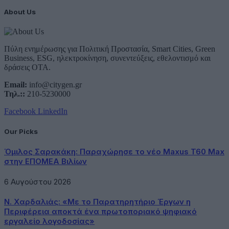
About Us
Πύλη ενημέρωσης για Πολιτική Προστασία, Smart Cities, Green
Business, ESG, ηλεκτροκίνηση, συνεντεύξεις, εθελοντισμό και
δράσεις ΟΤΑ.
Email:
info@citygen.gr
Τηλ.::
210-5230000
Facebook
LinkedIn
Our Picks
Όμιλος Σαρακάκη: Παραχώρησε το νέο Maxus T60 Max
στην ΕΠΟΜΕΑ Βιλίων
6 Αυγούστου 2026
Ν. Χαρδαλιάς: «Με το Παρατηρητήριο Έργων η
Περιφέρεια αποκτά ένα πρωτοποριακό ψηφιακό
εργαλείο λογοδοσίας»