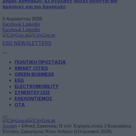
Δήμος Αθηναίων: 43 σχολικές αυλές γίνονται πιο
πράσινες και πιο δροσερές
5 Αυγούστου 2026
Facebook
LinkedIn
Facebook
LinkedIn
ESG NEWSLETTERS
ΠΟΛΙΤΙΚΗ ΠΡΟΣΤΑΣΙΑ
SMART CITIES
GREEN BUSINESS
ESG
ELECTROMOBILITY
ΣΥΝΕΝΤΕΥΞΕΙΣ
ΕΘΕΛΟΝΤΙΣΜΟΣ
ΟΤΑ
Αρχική
»
Εθνική Ξιφασκίας: Η ελίν Χορηγός στους 3 Κορυφαίους
Έλληνες Ξιφομάχους Νέων Ανδρών (Ολυμπιακοί 2028)