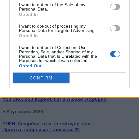
Ευρωπαϊκή Ένωση
Ευρωπαϊκή Επιτροπή
Κοινός Φορτιστής
I want to opt-out of the Sale of my
Personal Data.
Opted In
I want to opt-out of processing my
Personal Data for Targeted Advertising.
Opted In
Newsroom
I want to opt-out of Collection, Use,
Σχετικά Άρθρα
Retention, Sale, and/or Sharing of my
Personal Data that Is Unrelated with the
Purposes for which it was collected.
Δήμος Αθηναίων: 43 σχολικές αυλές γίνονται πιο
Opted Out
πράσινες και πιο δροσερές
CONFIRM
5 Αυγούστου 2026
Η FARIA Renewables προχώρησε στην ηλεκτροδότηση
του αιολικού πάρκου Faria Αίολος Λάρυμνα
5 Αυγούστου 2026
ΥΠΕΝ: Διευρύνεται ο κατάλογος των
Προστατευόμενων Τοπίων σε 12