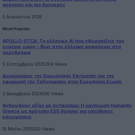
πράσινες και πιο δροσερές
5 Αυγούστου 2026
Most Popular
APOLLO-STCA: Το ελληνικό AI που «θωρακίζει» τον
εναέριο χώρο – Φως στην έλλειψη ασφάλειας στα
αεροδρόμια
5 Σεπτεμβρίου 2025
304
Views
Διευκρινίσεις της Ευρωπαϊκής Επιτροπής για την
εφαρμογή της Ταξινόμησης στην Ευρωπαϊκή Ενωση
3 Δεκεμβρίου 2024
290
Views
Ανθρώπινες αξίες με αντίκρισμα: Η οργάνωση Humanity
Greece ως πρότυπο ESG δράσης για υπεύθυνες
επιχειρήσεις
10 Μαΐου 2025
202
Views