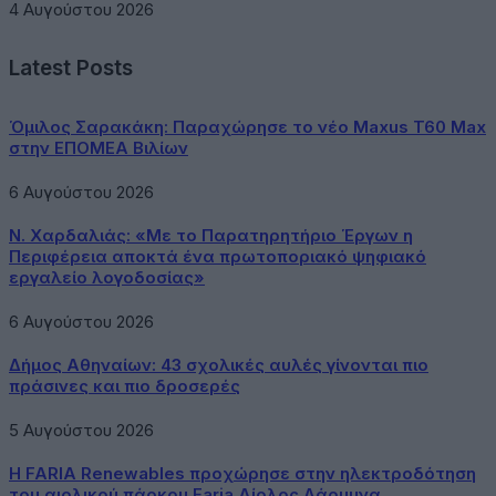
4 Αυγούστου 2026
Latest Posts
Όμιλος Σαρακάκη: Παραχώρησε το νέο Maxus T60 Max
στην ΕΠΟΜΕΑ Βιλίων
6 Αυγούστου 2026
Ν. Χαρδαλιάς: «Με το Παρατηρητήριο Έργων η
Περιφέρεια αποκτά ένα πρωτοποριακό ψηφιακό
εργαλείο λογοδοσίας»
6 Αυγούστου 2026
Δήμος Αθηναίων: 43 σχολικές αυλές γίνονται πιο
πράσινες και πιο δροσερές
5 Αυγούστου 2026
Η FARIA Renewables προχώρησε στην ηλεκτροδότηση
του αιολικού πάρκου Faria Αίολος Λάρυμνα