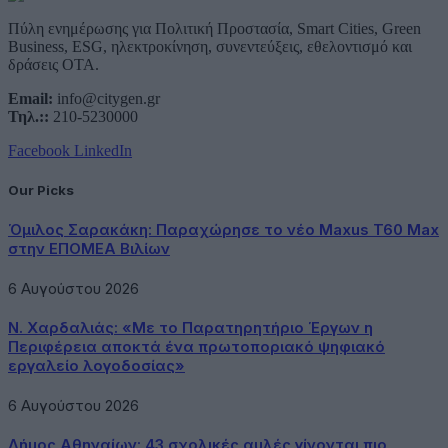
Πύλη ενημέρωσης για Πολιτική Προστασία, Smart Cities, Green
Business, ESG, ηλεκτροκίνηση, συνεντεύξεις, εθελοντισμό και
δράσεις ΟΤΑ.
Email:
info@citygen.gr
Τηλ.::
210-5230000
Facebook
LinkedIn
Our Picks
Όμιλος Σαρακάκη: Παραχώρησε το νέο Maxus T60 Max
στην ΕΠΟΜΕΑ Βιλίων
6 Αυγούστου 2026
Ν. Χαρδαλιάς: «Με το Παρατηρητήριο Έργων η
Περιφέρεια αποκτά ένα πρωτοποριακό ψηφιακό
εργαλείο λογοδοσίας»
6 Αυγούστου 2026
Δήμος Αθηναίων: 43 σχολικές αυλές γίνονται πιο