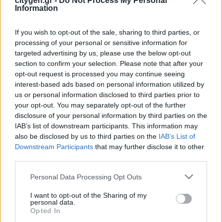
citygen.gr -
Do Not Process My Personal
πλαίσιο της αναθεωρημένης οδηγίας για τον
Information
ραδιοεξοπλισμό. Οι κανόνες θα τεθούν σε ισχύ έως το
τέλος του 2028, και άρα οι κατασκευαστές θα έχουν στη
If you wish to opt-out of the sale, sharing to third parties, or
διάθεσή τους τρία έτη για να προετοιμαστούν και να
processing of your personal or sensitive information for
συμμορφωθούν με τις αλλαγές.
targeted advertising by us, please use the below opt-out
Ο Επίτροπος Ενέργειας και Στέγασης Νταν Γιέρενσεν
section to confirm your selection. Please note that after your
δήλωσε σχετικά: «Η υιοθέτηση κοινών φορτιστών για τα
opt-out request is processed you may continue seeing
έξυπνα τηλέφωνα, τους φορητούς υπολογιστές και άλλες
interest-based ads based on personal information utilized by
συσκευές που χρησιμοποιούμε καθημερινά είναι μια
us or personal information disclosed to third parties prior to
έξυπνη κίνηση που δίνει προτεραιότητα στους
your opt-out. You may separately opt-out of the further
καταναλωτές, μειώνοντας παράλληλα τη σπατάλη
disclosure of your personal information by third parties on the
ενέργειας και τις εκπομπές αερίων. Η πρακτική αλλαγή
IAB’s list of downstream participants. This information may
που θεσπίζουμε σήμερα για τα εξωτερικά τροφοδοτικά θα
also be disclosed by us to third parties on the
IAB’s List of
βοηθήσει τους Ευρωπαίους να εξοικονομούν χρήματα
Downstream Participants
that may further disclose it to other
μειώνοντας παράλληλα τις περιβαλλοντικές μας
third parties.
επιπτώσεις, ενώ αποδεικνύει ότι η καινοτομία μπορεί να
είναι παράγοντας προόδου αλλά και υπευθυνότητας. Με
Personal Data Processing Opt Outs
την πρωτοβουλία αυτή, η ΕΕ επιδιώκει να διαμορφώσει
ένα μέλλον όπου η τεχνολογία θα λειτουργεί προς όφελος
I want to opt-out of the Sharing of my
personal data.
όλων των ανθρώπων, αλλά και του πλανήτη.»
Opted In