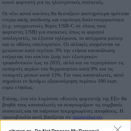
κοινό φορτιστή για τις ηλεκτρονικές συσκευές.
Οι νέοι αυτοί κανόνες θα θεσπίζουν αυστηρότερα πρότυπα
ενεργειακής απόδοσης και ευρύτερη διαλειτουργικότητα
(π.χ. υποχρεωτικές θύρες USB-C σε όλους τους
φορτιστές USB) για συσκευές όπως οι φορητοί
υπολογιστές, τα έξυπνα τηλέφωνα, τα ασύρματα ρούτερ
και οι οθόνες υπολογιστών. Οι αλλαγές αναμένεται να
μειώσουν κατά περίπου 3% την ετήσια κατανάλωση
ενέργειας του κύκλου ζωής των εξωτερικών
τροφοδοτικών έως το 2035, αλλά και να περιορίσουν τις
εκπομπές αερίων του θερμοκηπίου κατά 9% και τις
εκπομπές ρύπων κατά 13%. Για τους καταναλωτές, αυτό
σημαίνει εν δυνάμει εξοικονόμηση περίπου 100 εκατ.
ευρώ ετησίως.
Επίσης, ένα νέο λογότυπο «Κοινός φορτιστής της ΕΕ» θα
βοηθά τους καταναλωτές να αναγνωρίζουν τις συμβατές
συσκευές και να παίρνουν τεκμηριωμένες αποφάσεις. Η
πρωτοβουλία αυτή βασίζεται σε
προηγούμενες
προσπάθειες
για την τυποποίηση των θυρών φόρτισης και
των τεχνολογιών για τις ηλεκτρονικές συσκευές, στο