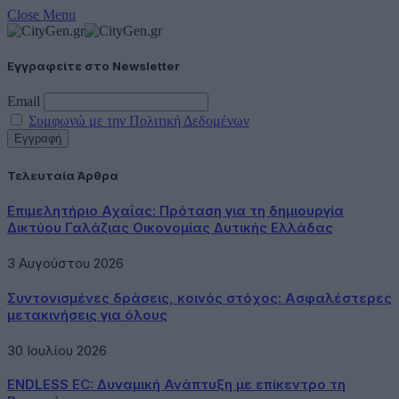
Close Menu
Εγγραφείτε στο Newsletter
Email
Συμφωνώ με την Πολιτική Δεδομένων
Τελευταία Άρθρα
Επιμελητήριο Αχαΐας: Πρόταση για τη δημιουργία
Δικτύου Γαλάζιας Οικονομίας Δυτικής Ελλάδας
3 Αυγούστου 2026
Συντονισμένες δράσεις, κοινός στόχος: Ασφαλέστερες
μετακινήσεις για όλους
30 Ιουλίου 2026
ENDLESS EC: Δυναμική Ανάπτυξη με επίκεντρο τη