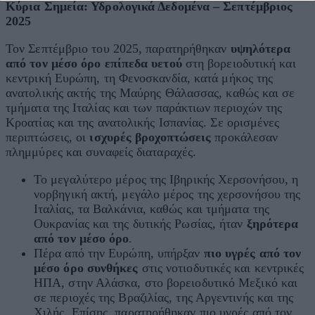
Κύρια Σημεία: Υδρολογικά Δεδομένα – Σεπτέμβριος
2025
Τον Σεπτέμβριο του 2025, παρατηρήθηκαν
υψηλότερα
από τον μέσο όρο επίπεδα υετού
στη βορειοδυτική και
κεντρική Ευρώπη, τη Φενοσκανδία, κατά μήκος της
ανατολικής ακτής της Μαύρης Θάλασσας, καθώς και σε
τμήματα της Ιταλίας και των παράκτιων περιοχών της
Κροατίας και της ανατολικής Ισπανίας. Σε ορισμένες
περιπτώσεις, οι
ισχυρές βροχοπτώσεις
προκάλεσαν
πλημμύρες και συναφείς διαταραχές.
Το μεγαλύτερο μέρος της Ιβηρικής Χερσονήσου, η
νορβηγική ακτή, μεγάλο μέρος της χερσονήσου της
Ιταλίας, τα Βαλκάνια, καθώς και τμήματα της
Ουκρανίας και της δυτικής Ρωσίας, ήταν
ξηρότερα
από τον μέσο όρο
.
Πέρα από την Ευρώπη, υπήρξαν
πιο υγρές από τον
μέσο όρο συνθήκες
στις νοτιοδυτικές και κεντρικές
ΗΠΑ, στην Αλάσκα, στο βορειοδυτικό Μεξικό και
σε περιοχές της Βραζιλίας, της Αργεντινής και της
Χιλής. Επίσης, παρατηρήθηκαν πιο υγρές από τον