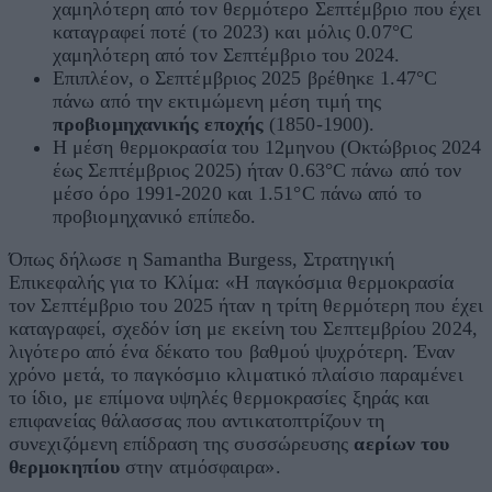
χαμηλότερη από τον θερμότερο Σεπτέμβριο που έχει
καταγραφεί ποτέ (το 2023) και μόλις
0.07°
C
χαμηλότερη από τον Σεπτέμβριο του 2024.
Επιπλέον, ο Σεπτέμβριος 2025 βρέθηκε
1.47°
C
πάνω από την εκτιμώμενη μέση τιμή της
προβιομηχανικής εποχής
(1850-1900).
Η μέση θερμοκρασία του 12μηνου (Οκτώβριος 2024
έως Σεπτέμβριος 2025) ήταν
0.63°
C
πάνω από τον
μέσο όρο 1991-2020 και
1.51°
C
πάνω από το
προβιομηχανικό επίπεδο.
Όπως δήλωσε η Samantha Burgess, Στρατηγική
Επικεφαλής για το Κλίμα: «Η παγκόσμια θερμοκρασία
τον Σεπτέμβριο του 2025 ήταν η τρίτη θερμότερη που έχει
καταγραφεί, σχεδόν ίση με εκείνη του Σεπτεμβρίου 2024,
λιγότερο από ένα δέκατο του βαθμού ψυχρότερη. Έναν
χρόνο μετά, το παγκόσμιο κλιματικό πλαίσιο παραμένει
το ίδιο, με επίμονα υψηλές θερμοκρασίες ξηράς και
επιφανείας θάλασσας που αντικατοπτρίζουν τη
συνεχιζόμενη επίδραση της συσσώρευσης
αερίων του
θερμοκηπίου
στην ατμόσφαιρα».