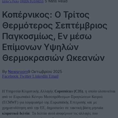
5 Mins Read
Editor's Picks
GREEN BUSINESS
Κοπέρνικος: Ο Τρίτος
Θερμότερος Σεπτέμβριος
Παγκοσμίως, Εν μέσω
Επίμονων Υψηλών
Θερμοκρασιών Ωκεανών
By
Newsroom
9 Οκτωβρίου 2025
Facebook
Twitter
LinkedIn
Email
Η Υπηρεσία Κλιματικής Αλλαγής
Copernicus (C3S)
, η οποία υλοποιείται
από το Ευρωπαϊκό Κέντρο Μεσοπρόθεσμων Προγνώσεων Καιρού
(ECMWF) για λογαριασμό της Ευρωπαϊκής Επιτροπής και με
χρηματοδότηση από την ΕΕ, δημοσιεύει σε τακτική βάση μηνιαία
κλιματικά δελτία
. Τα δελτία αυτά αναφέρουν τις αλλαγές που