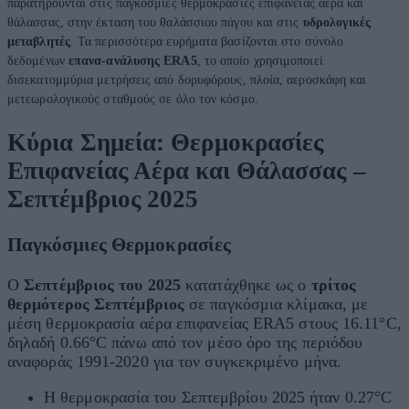
παρατηρούνται στις παγκόσμιες θερμοκρασίες επιφανείας αέρα και
θάλασσας, στην έκταση του θαλάσσιου πάγου και στις
υδρολογικές
μεταβλητές
. Τα περισσότερα ευρήματα βασίζονται στο σύνολο
δεδομένων
επανα-ανάλυσης ERA5
, το οποίο χρησιμοποιεί
δισεκατομμύρια μετρήσεις από δορυφόρους, πλοία, αεροσκάφη και
μετεωρολογικούς σταθμούς σε όλο τον κόσμο.
Κύρια Σημεία: Θερμοκρασίες
Επιφανείας Αέρα και Θάλασσας –
Σεπτέμβριος 2025
Παγκόσμιες Θερμοκρασίες
Ο
Σεπτέμβριος του 2025
κατατάχθηκε ως ο
τρίτος
θερμότερος Σεπτέμβριος
σε παγκόσμια κλίμακα, με
μέση θερμοκρασία αέρα επιφανείας ERA5 στους
16.11°
C
,
δηλαδή
0.66°
C
πάνω από τον μέσο όρο της περιόδου
αναφοράς 1991-2020 για τον συγκεκριμένο μήνα.
Η θερμοκρασία του Σεπτεμβρίου 2025 ήταν
0.27°
C