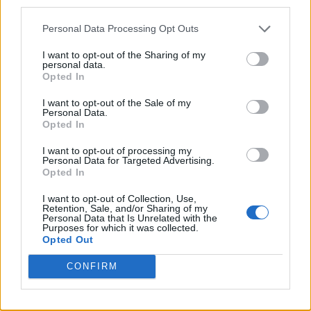
σημαντικά πάνω από το ιστορικό χαμηλό του -32% που
third parties.
παρατηρήθηκε τον Σεπτέμβριο του 2012.
Personal Data Processing Opt Outs
Σε περιφερειακό επίπεδο, οι κάτω του μέσου όρου
I want to opt-out of the Sharing of my
συγκεντρώσεις θαλάσσιου πάγου
ήταν πιο έντονες
personal data.
βόρεια του Σβάλμπαρντ και της Γης του Φραγκίσκου
Opted In
Ιωσήφ, καθώς και στη Θάλασσα Μποφόρ.
I want to opt-out of the Sale of my
Personal Data.
Θαλάσσιος Πάγος Ανταρκτικής
Opted In
Γύρω από την
Ανταρκτική
, η ημερήσια έκταση του
I want to opt-out of processing my
θαλάσσιου πάγου έφτασε στο
τρίτο χαμηλότερο ετήσιο
Personal Data for Targeted Advertising.
Opted In
μέγιστο
, ενώ η μηνιαία έκταση κατετάγη τέταρτη
χαμηλότερη, περίπου 5% κάτω από τον μέσο όρο, μετά το
I want to opt-out of Collection, Use,
2023 (-9%) και το 2024 (-7%).
Retention, Sale, and/or Sharing of my
Personal Data that Is Unrelated with the
Purposes for which it was collected.
Οι κάτω του μέσου όρου συγκεντρώσεις θαλάσσιου
Opted Out
πάγου γύρω από την Ανταρκτική ήταν πιο έντονες
στη Θάλασσα Μπελινγκχάουζεν και στον τομέα του
CONFIRM
Ινδικού Ωκεανού, ενώ κοντά ή πάνω από τον μέσο
όρο συγκεντρώσεις επικρατούσαν αλλού.