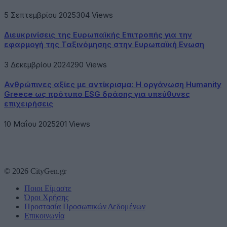
5 Σεπτεμβρίου 2025
304
Views
Διευκρινίσεις της Ευρωπαϊκής Επιτροπής για την
εφαρμογή της Ταξινόμησης στην Ευρωπαϊκή Ενωση
3 Δεκεμβρίου 2024
290
Views
Ανθρώπινες αξίες με αντίκρισμα: Η οργάνωση Humanity
Greece ως πρότυπο ESG δράσης για υπεύθυνες
επιχειρήσεις
10 Μαΐου 2025
201
Views
© 2026 CityGen.gr
Ποιοι Είμαστε
Όροι Χρήσης
Προστασία Προσωπικών Δεδομένων
Επικοινωνία