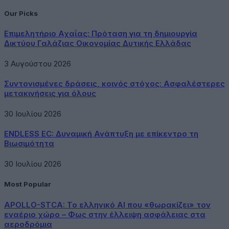
Our Picks
Επιμελητήριο Αχαΐας: Πρόταση για τη δημιουργία
Δικτύου Γαλάζιας Οικονομίας Δυτικής Ελλάδας
3 Αυγούστου 2026
Συντονισμένες δράσεις, κοινός στόχος: Ασφαλέστερες
μετακινήσεις για όλους
30 Ιουλίου 2026
ENDLESS EC: Δυναμική Ανάπτυξη με επίκεντρο τη
Βιωσιμότητα
30 Ιουλίου 2026
Most Popular
APOLLO-STCA: Το ελληνικό AI που «θωρακίζει» τον
εναέριο χώρο – Φως στην έλλειψη ασφάλειας στα
αεροδρόμια