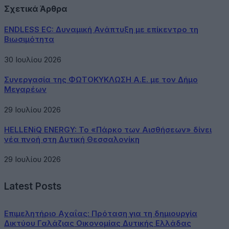
Σχετικά Άρθρα
ENDLESS EC: Δυναμική Ανάπτυξη με επίκεντρο τη
Βιωσιμότητα
30 Ιουλίου 2026
Συνεργασία της ΦΩΤΟΚΥΚΛΩΣΗ Α.Ε. με τον Δήμο
Μεγαρέων
29 Ιουλίου 2026
HELLENiQ ENERGY: Το «Πάρκο των Αισθήσεων» δίνει
νέα πνοή στη Δυτική Θεσσαλονίκη
29 Ιουλίου 2026
Latest Posts
Επιμελητήριο Αχαΐας: Πρόταση για τη δημιουργία
Δικτύου Γαλάζιας Οικονομίας Δυτικής Ελλάδας