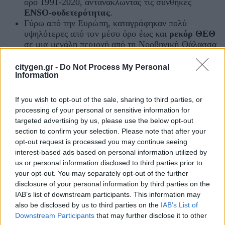
όρο 1991-2020, αντανακλώντας τις συνθήκες
ENSO-ουδετερότητας
.
Γύρω από την Ευρώπη, καταγράφηκαν πολύ
υψηλότερες από τον μέσο όρο έως και
ρεκόρ ΘΕΘ
σε μια μεγάλη περιοχή από τη Νορβηγική Θάλασσα
έως τη Θάλασσα Κάρα. Στη Μεσόγειο, οι ΘΕΘ ήταν
κυρίως πολύ υψηλότερες από τον μέσο όρο, ιδίως
citygen.gr -
Do Not Process My Personal
Information
στα δυτικά και κεντρικά τμήματα της λεκάνης.
If you wish to opt-out of the sale, sharing to third parties, or
processing of your personal or sensitive information for
Κύρια Σημεία: Θαλάσσιος Πάγος –
targeted advertising by us, please use the below opt-out
section to confirm your selection. Please note that after your
Σεπτέμβριος 2025
opt-out request is processed you may continue seeing
interest-based ads based on personal information utilized by
Αρκτικός Θαλάσσιος Πάγος
us or personal information disclosed to third parties prior to
your opt-out. You may separately opt-out of the further
Στην
Αρκτική
, η ημερήσια έκταση του
θαλάσσιου πάγου
disclosure of your personal information by third parties on the
έφτασε στο
14ο χαμηλότερο ετήσιο ελάχιστο
στην
IAB’s list of downstream participants. This information may
δορυφορική καταγραφή, ενώ η μηνιαία έκταση κατετάγη
also be disclosed by us to third parties on the
IAB’s List of
13η χαμηλότερη, στο 12% κάτω από τον μέσο όρο,
Downstream Participants
that may further disclose it to other