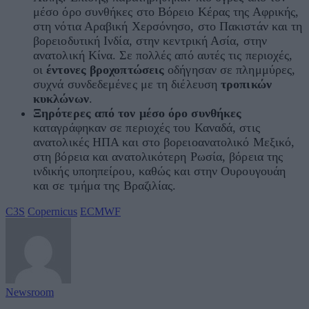
μέσο όρο συνθήκες στο Βόρειο Κέρας της Αφρικής,
στη νότια Αραβική Χερσόνησο, στο Πακιστάν και τη
βορειοδυτική Ινδία, στην κεντρική Ασία, στην
ανατολική Κίνα. Σε πολλές από αυτές τις περιοχές,
οι
έντονες βροχοπτώσεις
οδήγησαν σε πλημμύρες,
συχνά συνδεδεμένες με τη διέλευση
τροπικών
κυκλώνων
.
Ξηρότερες από τον μέσο όρο συνθήκες
καταγράφηκαν σε περιοχές του Καναδά, στις
ανατολικές ΗΠΑ και στο βορειοανατολικό Μεξικό,
στη βόρεια και ανατολικότερη Ρωσία, βόρεια της
ινδικής υποηπείρου, καθώς και στην Ουρουγουάη
και σε τμήμα της Βραζιλίας.
C3S
Copernicus
ECMWF
Newsroom